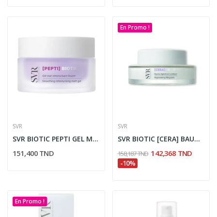
En Promo !
SVR
SVR
SVR BIOTIC PEPTI GEL MAT RETEXTURISANT LISSANT...
SVR BIOTIC [CERA] BAUME REGENERANT COMBLANT 50ML
151,400 TND
142,368 TND
158,187 TND
-10%
En Promo !