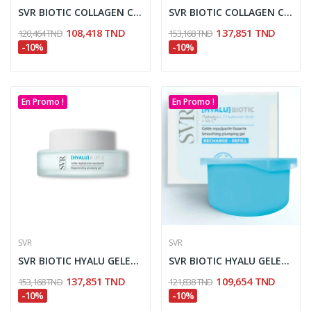
SVR BIOTIC COLLAGEN CREME REBONDISSANTE...
SVR BIOTIC COLLAGEN CREME REBONDISSANTE...
108,418 TND
137,851 TND
120,464 TND
153,168 TND
-10%
-10%
En Promo !
En Promo !
SVR
SVR
SVR BIOTIC HYALU GELEE REGERERANTE REPULPANTE 50ML
SVR BIOTIC HYALU GELEE REGERERANTE REPULPANTE...
137,851 TND
109,654 TND
153,168 TND
121,838 TND
-10%
-10%