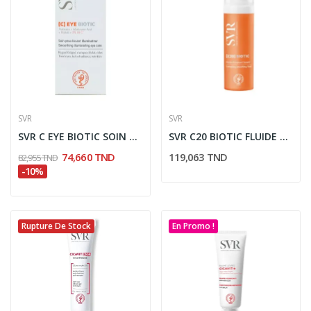
SVR
SVR
SVR C EYE BIOTIC SOIN YEUX LISSANT ILLUMINATEUR...
SVR C20 BIOTIC FLUIDE VISAGE FLACON 30 ML
74,660 TND
119,063 TND
82,955 TND
-10%
Rupture De Stock
En Promo !