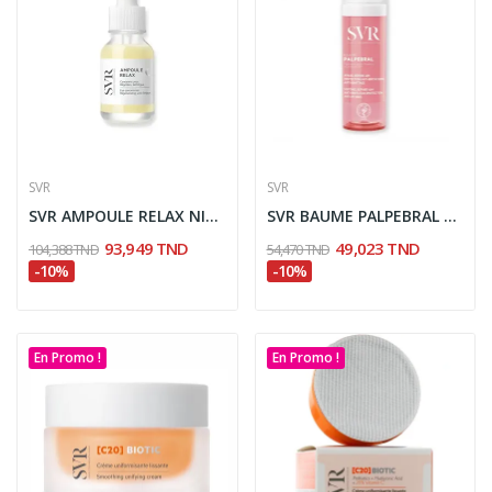
SVR
SVR
SVR AMPOULE RELAX NIGHT SERUM CONTOUR DES YEUX...
SVR BAUME PALPEBRAL 30ML
93,949 TND
49,023 TND
104,388 TND
54,470 TND
-10%
-10%
En Promo !
En Promo !