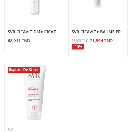
SVR
SVR
SVR CICAVIT DM+ CICATRICES 15GR
SVR CICAVIT+ BAUME PROTECTEUR LEVRES 10G
68,011 TND
21,994 TND
25,875 TND
-15%
Rupture De Stock
SVR