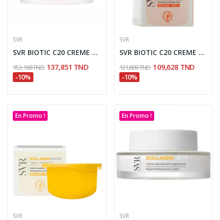
SVR
SVR
SVR BIOTIC C20 CREME REGENERANTE ECLAT 50ML
SVR BIOTIC C20 CREME REGENERANTE ECLAT RECHARGE...
137,851 TND
109,628 TND
153,168 TND
121,809 TND
-10%
-10%
En Promo !
En Promo !
SVR
SVR