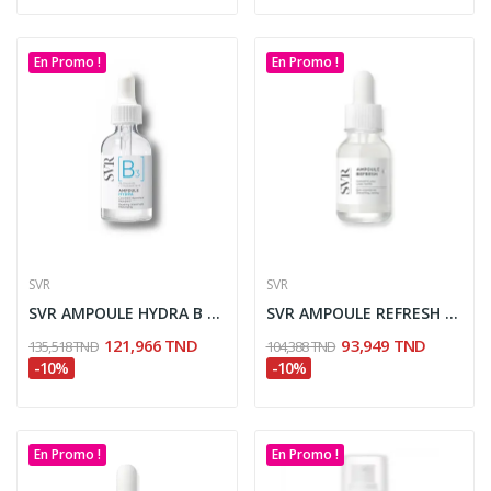
En Promo !
En Promo !
SVR
SVR
SVR AMPOULE HYDRA B 30ML PEAUX SENSIBLES 30ML
SVR AMPOULE REFRESH DAY SERUM CONTOUR DES YEUX...
121,966 TND
93,949 TND
135,518 TND
104,388 TND
-10%
-10%
En Promo !
En Promo !