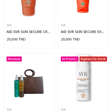
SVR
SVR
AID SVR SUN SECURE CREME SPF 50+ 50ML
AID SVR SUN SECURE EXTREME SPF50+ 50ML
20,000 TND
20,000 TND
Nouveau
En Promo !
Rupture De Stock
SVR
SVR