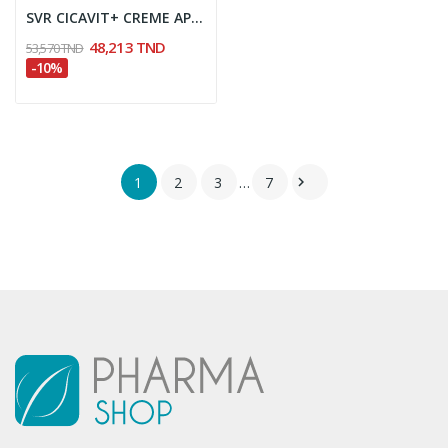
SVR CICAVIT+ CREME APAISANTE 100ML
48,213 TND
53,570 TND
-10%
1
2
3
…
7
