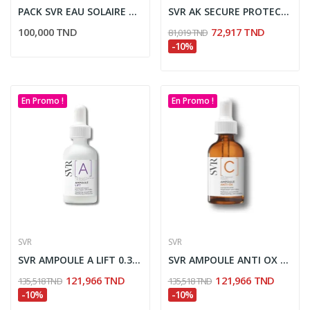
PACK SVR EAU SOLAIRE SPF50 + APRES SOLEIL +...
SVR AK SECURE PROTECT DM SPF50+ 50ML
100,000 TND
72,917 TND
81,019 TND
-10%
En Promo !
En Promo !
SVR
SVR
SVR AMPOULE A LIFT 0.3% CONCENTRE LISSANT 30ML...
SVR AMPOULE ANTI OX VITAMINE C 20% 30ML TOUS...
121,966 TND
121,966 TND
135,518 TND
135,518 TND
-10%
-10%