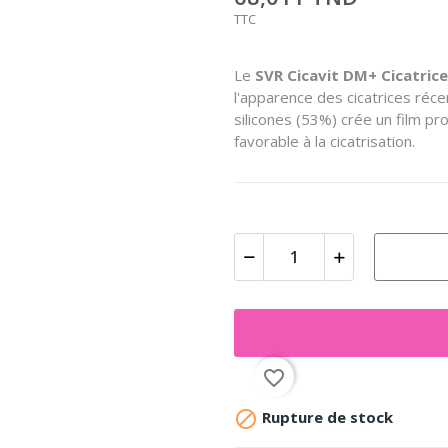
TTC
Le
SVR Cicavit DM+ Cicatric
l'apparence des cicatrices réc
silicones (53%) crée un film p
favorable à la cicatrisation.
favorite_border

Rupture de stock