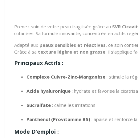
Prenez soin de votre peau fragilisée grâce au
SVR Cicavi
cutanées. Sa formule innovante, concentrée en actifs régén
Adapté aux
peaux sensibles et réactives
, ce soin conti
Grâce à sa
texture légère et non grasse
, il s’applique 
Principaux Actifs :
Complexe Cuivre-Zinc-Manganèse
: stimule la rég
Acide hyaluronique
: hydrate et favorise la cicatris
Sucralfate
: calme les irritations
Panthénol (Provitamine B5)
: apaise et renforce l
Mode D’emploi :