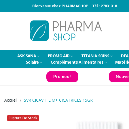
Bienvenue chez PHARMASHOP! | Tél :
27831318
ASK SANA
PROMO AID
TITANIA SOINS
DEA
Solaire
Compléments Alimentaires
Matéri
Promos !
Nouve
Accueil
SVR CICAVIT DM+ CICATRICES 15GR
Rupture De Stock