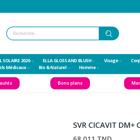
L SOLAIRE 2026
ELLA GLOSS AND BLUSH
Visage
Cor
els Médicaux
Bio & Naturel
Homme
autés
Bons plans
Mar
SVR CICAVIT DM+ 
68,011 TND