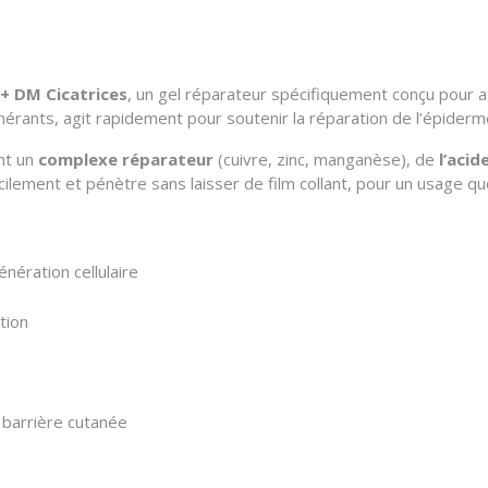
t+ DM Cicatrices
, un gel réparateur spécifiquement conçu pour att
érants, agit rapidement pour soutenir la réparation de l’épiderme
ent un
complexe réparateur
(cuivre, zinc, manganèse), de
l’acid
facilement et pénètre sans laisser de film collant, pour un usage q
énération cellulaire
ation
a barrière cutanée