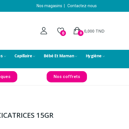
Nos magasins
|
Contactez-nous
0,000 TND
0
0
ps
Capillaire
Bébé Et Maman
Hygiène
ques
Nos coffrets
CICATRICES 15GR