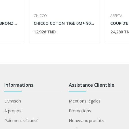
CHICCO
ASEPTA
NUXE SAC SUN HUILE BRONZANTE SPF50+...
CHICCO COTON TIGE 0M+ 90PCS
12,926 TND
24,280 T
Informations
Assistance Clientèle
Livraison
Mentions légales
A propos
Promotions
Paiement sécurisé
Nouveaux produits