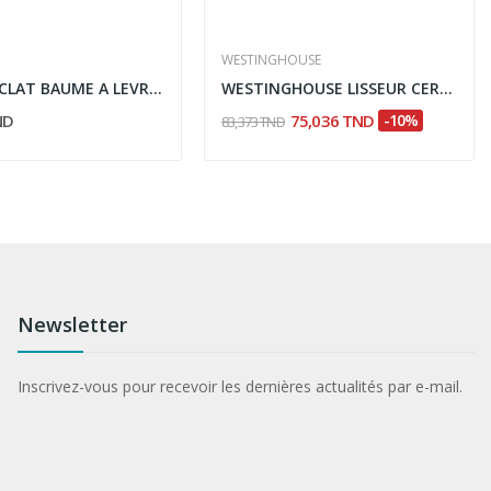
WESTINGHOUSE
COUP D'ECLAT BAUME A LEVRES LIFT ET REPUL 15ML
WESTINGHOUSE LISSEUR CERAMIQUE TOURMALINE
ND
75,036 TND
-10%
83,373 TND
Newsletter
Inscrivez-vous pour recevoir les dernières actualités par e-mail.