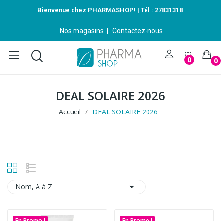
Bienvenue chez PHARMASHOP! | Tél :
27831318
Nos magasins
|
Contactez-nous
0
0
DEAL SOLAIRE 2026
Accueil
DEAL SOLAIRE 2026

Nom, A à Z
En Promo !
En Promo !