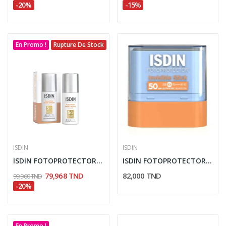
-20%
-15%
En Promo !
Rupture De Stock
ISDIN
ISDIN
ISDIN FOTOPROTECTOR FUSION WATER MAGIC REPAIR...
ISDIN FOTOPROTECTOR STICK INVISIBLE SOLAIRE...
79,968 TND
82,000 TND
99,960 TND
-20%
En Promo !