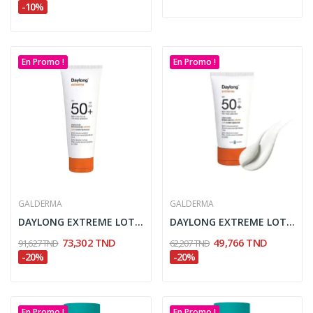
-10%
En Promo !
En Promo !
GALDERMA
GALDERMA
DAYLONG EXTREME LOTION SOLAIRE SPF50+ 100ML
DAYLONG EXTREME LOTION SOLAIRE SPF50+ 50ML
73,302 TND
49,766 TND
91,627 TND
62,207 TND
-20%
-20%
En Promo !
En Promo !