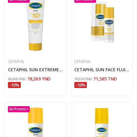
CETAPHIL
CETAPHIL
CETAPHIL SUN EXTREME GEL 50+ CREME 100 ML
CETAPHIL SUN FACE FLUID INVISIBLE SPF50+ 50ML
78,269 TND
71,585 TND
86,965 TND
79,539 TND
-10%
-10%
En Promo !