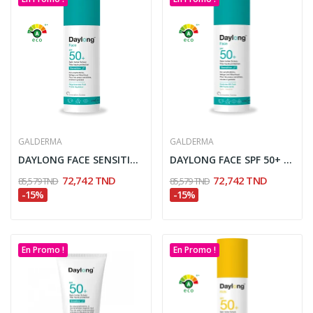
GALDERMA
GALDERMA
DAYLONG FACE SENSITIVE SPF50+ FLUIDE REGULATEUR...
DAYLONG FACE SPF 50+ BB TEINTE LIGHT MEDIUM 50ML
72,742 TND
72,742 TND
85,579 TND
85,579 TND
-15%
-15%
En Promo !
En Promo !