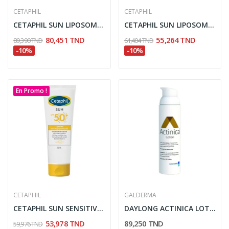
CETAPHIL
CETAPHIL
CETAPHIL SUN LIPOSOMAL LOTION SPF50+ 100ML
CETAPHIL SUN LIPOSOMAL LOTION SPF50+ 50ML
80,451 TND
55,264 TND
89,390 TND
61,404 TND
-10%
-10%
En Promo !
CETAPHIL
GALDERMA
CETAPHIL SUN SENSITIVE LIGHT GEL SPF50+ 50ML
DAYLONG ACTINICA LOTION SPF 50+ 80GR
53,978 TND
89,250 TND
59,976 TND