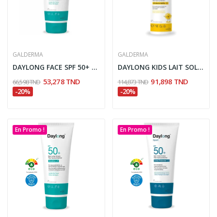
GALDERMA
GALDERMA
DAYLONG FACE SPF 50+ GEL-FLUIDE LEGER 50ML
DAYLONG KIDS LAIT SOLAIRE SPF50+ 150ML
53,278 TND
91,898 TND
66,598 TND
114,873 TND
-20%
-20%
En Promo !
En Promo !