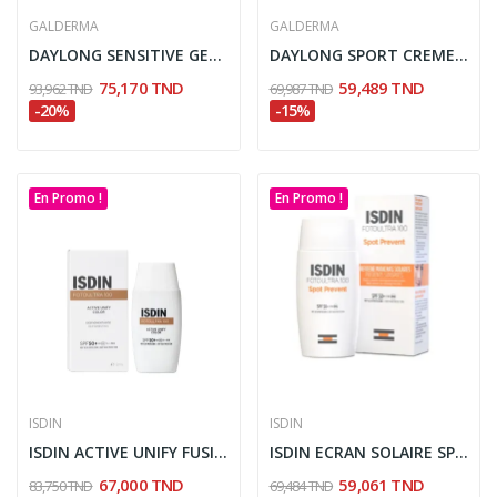
GALDERMA
GALDERMA
DAYLONG SENSITIVE GEL-CREME SPF 50+ 100ML
DAYLONG SPORT CREME HYDROGEL EXTRA LEGERE...
75,170 TND
59,489 TND
93,962 TND
69,987 TND
-20%
-15%
En Promo !
En Promo !
ISDIN
ISDIN
ISDIN ACTIVE UNIFY FUSION FLUID TEINTEE SPF 50+...
ISDIN ECRAN SOLAIRE SPOT PREVENT SPF50+ 50ML
67,000 TND
59,061 TND
83,750 TND
69,484 TND