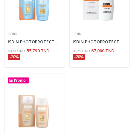
ISDIN
ISDIN
ISDIN PHOTOPROTECTION ECRAN FUSION WATER MAGIC...
ISDIN PHOTOPROTECTION ECRAN SOLAIRE ACTIVE...
55,790 TND
67,000 TND
69,737 TND
83,750 TND
-20%
-20%
En Promo !