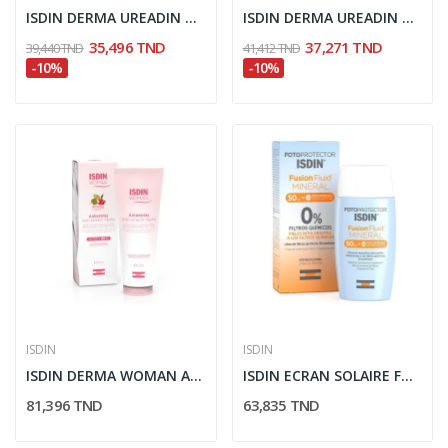
ISDIN DERMA UREADIN ULTRA 30 CREME PIEDS 50ML
ISDIN DERMA UREADIN ULTRA 40 GEL HUILE PIEDS 30ML
35,496 TND
37,271 TND
39,440 TND
41,412 TND
-10%
-10%
ISDIN
ISDIN
ISDIN DERMA WOMAN ANTI STRETCH MARKS 250ML
ISDIN ECRAN SOLAIRE FUSION FLUIDE MINERAL...
81,396 TND
63,835 TND