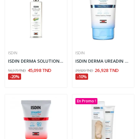
ISDIN
ISDIN
ISDIN DERMA SOLUTION MICELLAIRE HYDRATANTE 4EN1...
ISDIN DERMA UREADIN CREME MAINS PROTECTRICE 50ML
45,098 TND
26,928 TND
56,373 TND
29,920 TND
-20%
-10%
En Promo !