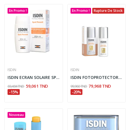
En Promo !
En Promo !
Rupture De Stock
ISDIN
ISDIN
ISDIN ECRAN SOLAIRE SPOT PREVENT SPF50+ 50ML
ISDIN FOTOPROTECTOR FUSION WATER MAGIC REPAIR...
59,061 TND
79,968 TND
69,484 TND
99,960 TND
-15%
-20%
Nouveau