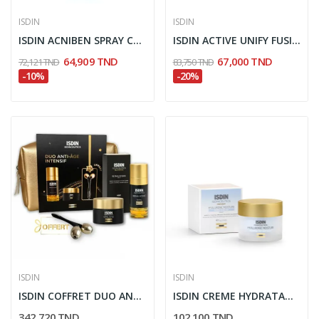
ISDIN
ISDIN
ISDIN ACNIBEN SPRAY CORPOREL ANTI BOUTONS 150 ML
ISDIN ACTIVE UNIFY FUSION FLUID TEINTEE SPF 50+...
64,909 TND
67,000 TND
72,121 TND
83,750 TND
-10%
-20%
ISDIN
ISDIN
ISDIN COFFRET DUO ANTI AGE INTENSIF
ISDIN CREME HYDRATANTE A L'ACIDE HYALURONIQUE...
342,720 TND
102,100 TND