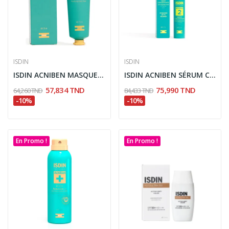
ISDIN
ISDIN
ISDIN ACNIBEN MASQUE FACIAL PURIFIANT VISAGE 75ML
ISDIN ACNIBEN SÉRUM CONCENTRÉ NUIT 27 ML
57,834 TND
75,990 TND
64,260 TND
84,433 TND
-10%
-10%
En Promo !
En Promo !