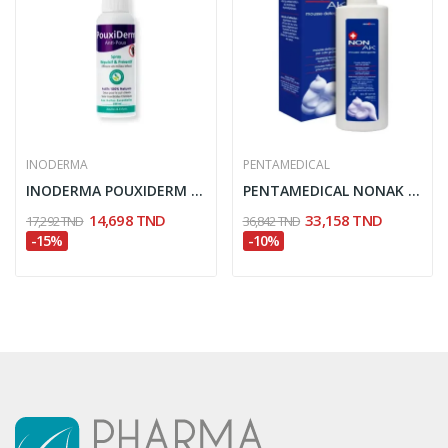
INODERMA
PENTAMEDICAL
INODERMA POUXIDERM SPRAY REPULSIF & PREVENTIF...
PENTAMEDICAL NONAK MOUSSE 100ML
14,698 TND
33,158 TND
17,292 TND
36,842 TND
-15%
-10%