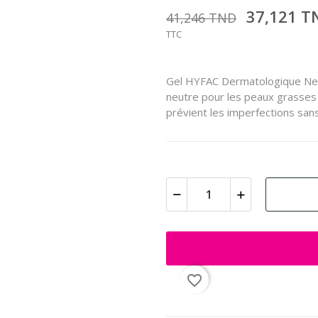
37,121 
41,246 TND
TTC
Gel HYFAC Dermatologique Nett
neutre pour les peaux grasses e
prévient les imperfections san
favorite_border