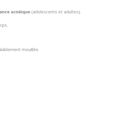
dance acnéique
(adolescents et adultes).
rps.
alablement mouillée.