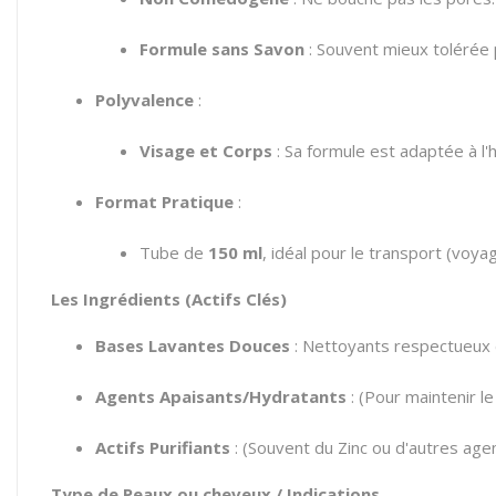
Formule sans Savon
: Souvent mieux tolérée p
Polyvalence
:
Visage et Corps
: Sa formule est adaptée à l'
Format Pratique
:
Tube de
150 ml
, idéal pour le transport (voyag
Les Ingrédients (Actifs Clés)
Bases Lavantes Douces
: Nettoyants respectueux d
Agents Apaisants/Hydratants
: (Pour maintenir le
Actifs Purifiants
: (Souvent du Zinc ou d'autres agen
Type de Peaux ou cheveux / Indications