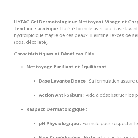
HYFAC Gel Dermatologique Nettoyant Visage et Cor
tendance acnéique
. Il a été formulé avec une base lavan
hydrolipidique fragile de ces peaux. Il élimine l'excès de 
(dos, décolleté).
Caractéristiques et Bénéfices Clés
Nettoyage Purifiant et Équilibrant
:
Base Lavante Douce
: Sa formulation assure 
Action Anti-Sébum
: Aide à désobstruer les 
Respect Dermatologique
:
pH Physiologique
: Formulé pour respecter le p
Non Comédogène
: Ne bouche pas les pores.