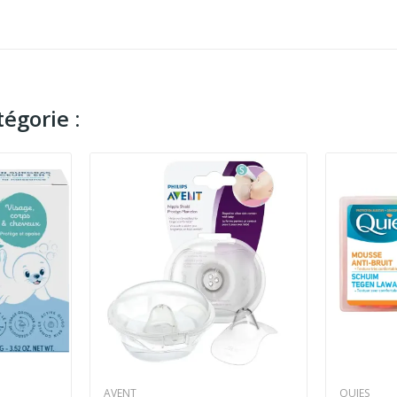
égorie :
AVENT
QUIES