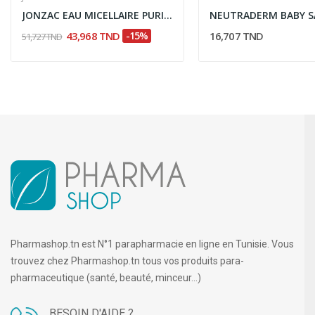
JONZAC EAU MICELLAIRE PURIFIANTE 500ML
43,968 TND
-15%
16,707 TND
51,727 TND
Pharmashop.tn est N°1 parapharmacie en ligne en Tunisie. Vous
trouvez chez Pharmashop.tn tous vos produits para-
pharmaceutique (santé, beauté, minceur...)
BESOIN D'AIDE ?