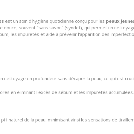
ps
est un soin d'hygiène quotidienne conçu pour les
peaux jeunes
te douce, souvent "sans savon" (syndet), qui permet un nettoyage 
sébum, les impuretés et aide à prévenir l'apparition des imperfect
un nettoyage en profondeur sans décaper la peau, ce qui est cruc
pores en éliminant l'excès de sébum et les impuretés accumulées.
H naturel de la peau, minimisant ainsi les sensations de tiraillemen