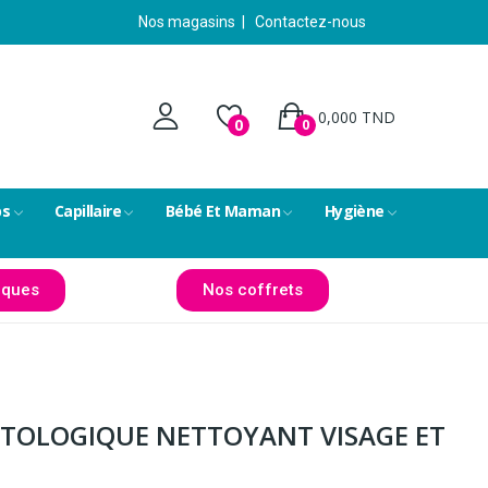
Nos magasins
|
Contactez-nous
0,000 TND
0
0
ps
Capillaire
Bébé Et Maman
Hygiène
ques
Nos coffrets
TOLOGIQUE NETTOYANT VISAGE ET