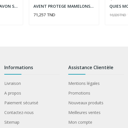
NEUTRADERM BABY SAVON SURGRAS 3 EN 1 100G
AVENT PROTEGE MAMELONS 15MM SCF153/01
71,257 TND
16,026 TND
Informations
Assistance Clientèle
Livraison
Mentions légales
A propos
Promotions
Paiement sécurisé
Nouveaux produits
Contactez-nous
Meilleures ventes
Sitemap
Mon compte