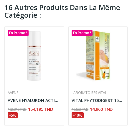
16 Autres Produits Dans La Même
Catégorie :
En Promo !
En Promo !
AVENE
LABORATOIRES VITAL
AVENE HYALURON ACTIV PROCEDURE CREME LIFTING...
VITAL PHYTODIGEST 150ML
154,195 TND
14,960 TND
162,310 TND
16,622 TND
-5%
-10%