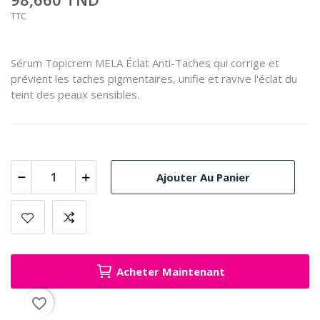
TTC
Sérum Topicrem MELA Éclat Anti-Taches qui corrige et
prévient les taches pigmentaires, unifie et ravive l'éclat du
teint des peaux sensibles.
Ajouter Au Panier
Acheter Maintenant
favorite_border