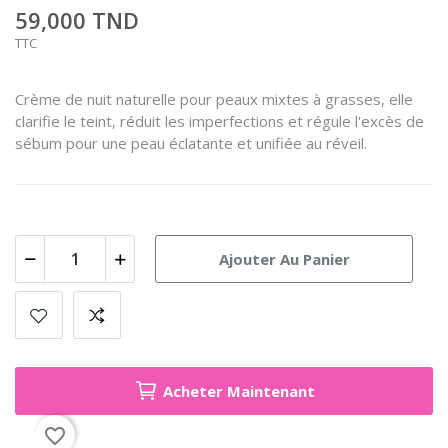
59,000 TND
TTC
Crème de nuit naturelle pour peaux mixtes à grasses, elle
clarifie le teint, réduit les imperfections et régule l'excès de
sébum pour une peau éclatante et unifiée au réveil.
Ajouter Au Panier
Acheter Maintenant
favorite_border