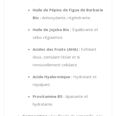
Huile de Pépins de Figue de Barbarie
Bio :
Antioxydante, régénérante.
Huile de Jojoba Bio :
Équilibrante et
sébo-régulatrice.
Acides des Fruits (AHA) :
Exfoliant
doux, stimulant l'éclat et le
renouvellement cellulaire.
Acide Hyaluronique :
Hydratant et
repulpant.
Provitamine B5 :
Apaisante et
hydratante.
Composition :
Eau florale de camomille, eau,