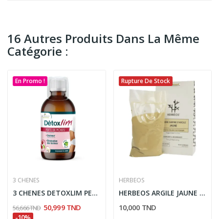
16 Autres Produits Dans La Même
Catégorie :
En Promo !
Rupture De Stock
3 CHENES
HERBEOS
3 CHENES DETOXLIM PERTE DE POIDS 500ML
HERBEOS ARGILE JAUNE SURFINE 200GR
50,999 TND
10,000 TND
56,666 TND
-10%