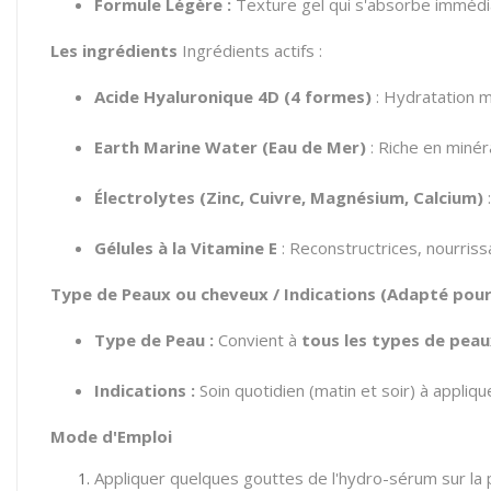
Formule Légère :
Texture gel qui s'absorbe immédia
Les ingrédients
Ingrédients actifs :
Acide Hyaluronique 4D (4 formes)
: Hydratation m
Earth Marine Water (Eau de Mer)
: Riche en minér
Électrolytes (Zinc, Cuivre, Magnésium, Calcium)
:
Gélules à la Vitamine E
: Reconstructrices, nourriss
Type de Peaux ou cheveux / Indications (Adapté pou
Type de Peau :
Convient à
tous les types de pea
Indications :
Soin quotidien (matin et soir) à appliqu
Mode d'Emploi
Appliquer quelques gouttes de l'hydro-sérum sur la 