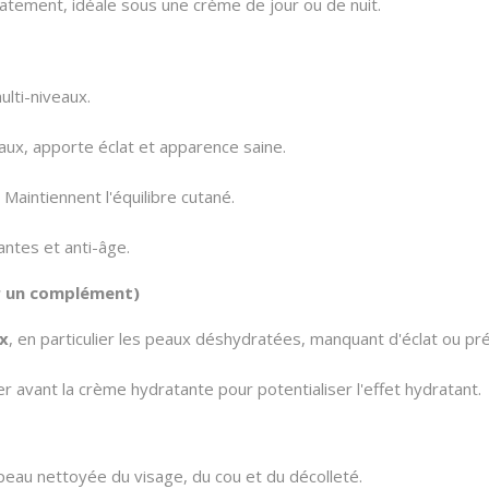
tement, idéale sous une crème de jour ou de nuit.
ulti-niveaux.
aux, apporte éclat et apparence saine.
 Maintiennent l'équilibre cutané.
antes et anti-âge.
r un complément)
ux
, en particulier les peaux déshydratées, manquant d'éclat ou pr
er avant la crème hydratante pour potentialiser l'effet hydratant.
peau nettoyée du visage, du cou et du décolleté.