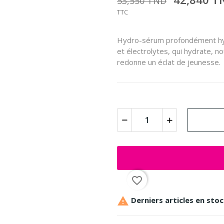
53,550 TND
TTC
Hydro-sérum profondément hydr
et électrolytes, qui hydrate, n
redonne un éclat de jeunesse.
favorite_border

Derniers articles en sto