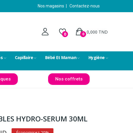
Nos magasins
|
Contactez-nous
0,000 TND
0
0
ps
Capillaire
Bébé Et Maman
Hygiène
ques
Nos coffrets
BLES HYDRO-SERUM 30ML
TND
Économisez 20%