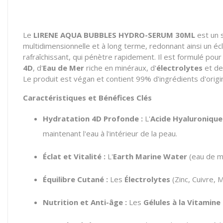
Le
LIRENE AQUA BUBBLES HYDRO-SERUM 30ML
est un 
multidimensionnelle et à long terme, redonnant ainsi un éc
rafraîchissant, qui pénètre rapidement. Il est formulé pou
4D
, d'
Eau de Mer
riche en minéraux, d'
électrolytes
et d
Le produit est végan et contient 99% d'ingrédients d'origin
Caractéristiques et Bénéfices Clés
Hydratation 4D Profonde :
L'
Acide Hyaluronique
maintenant l'eau à l'intérieur de la peau.
Éclat et Vitalité :
L'
Earth Marine Water
(eau de me
Équilibre Cutané :
Les
Électrolytes
(Zinc, Cuivre, 
Nutrition et Anti-âge :
Les
Gélules à la Vitamine 