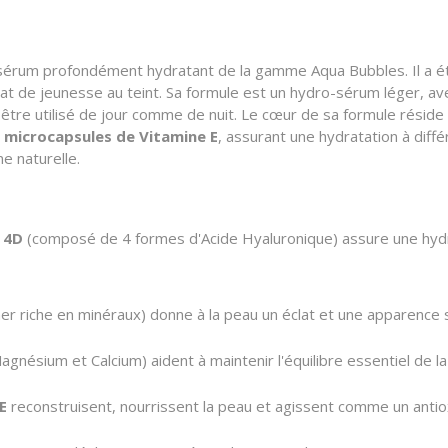
sérum profondément hydratant de la gamme Aqua Bubbles. Il a ét
lat de jeunesse au teint. Sa formule est un hydro-sérum léger, av
r être utilisé de jour comme de nuit. Le cœur de sa formule résid
e
microcapsules de Vitamine E
, assurant une hydratation à diffé
e naturelle.
 4D
(composé de 4 formes d'Acide Hyaluronique) assure une hydra
r riche en minéraux) donne à la peau un éclat et une apparence sa
Magnésium et Calcium) aident à maintenir l'équilibre essentiel de la
E
reconstruisent, nourrissent la peau et agissent comme un antiox