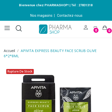
Bienvenue chez PHARMASHOP! | Tél :
27831318
Nos magasins
|
Contactez-nous
0
0
Accueil
APIVITA EXPRESS BEAUTY FACE SCRUB OLIVE
6*2*8ML
Rupture De Stock