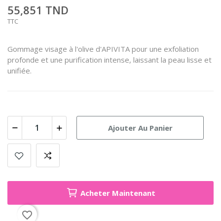
55,851 TND
TTC
Gommage visage à l'olive d'APIVITA pour une exfoliation
profonde et une purification intense, laissant la peau lisse et
unifiée.
Ajouter Au Panier
Acheter Maintenant
favorite_border