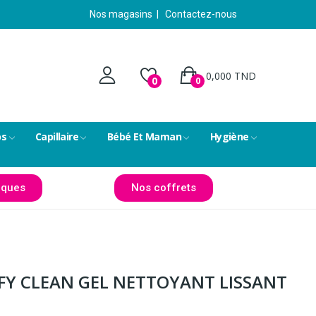
Nos magasins
|
Contactez-nous
0,000 TND
0
0
ps
Capillaire
Bébé Et Maman
Hygiène
ques
Nos coffrets
IFY CLEAN GEL NETTOYANT LISSANT