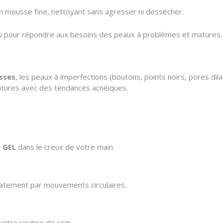
n mousse fine,
nettoyant sans agresser ni dessécher.
 pour répondre aux besoins des peaux à problèmes et matures.
sses
,
les peaux à imperfections (boutons,
points noirs,
pores dila
atures avec des tendances acnéiques.
 GEL
dans le creux de votre main.
catement par mouvements circulaires.
otre routine de soin.