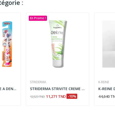
égorie :
En Promo !
STRIDERMA
K-REINE
TARTREX KIDS BROSSE A DENTS + 2 ANS
STRIDERMA STRIVITE CREME DEPILATOIRE 100ML
11,271 TND
-10%
44,640 T
12,523 TND