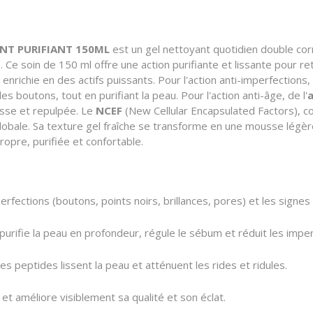
ANT PURIFIANT 150ML
est un gel nettoyant quotidien double cor
.
Ce soin de 150 ml offre une action purifiante et lissante pour ret
enrichie en des actifs puissants.
Pour l'action anti-imperfections,
 les boutons,
tout en purifiant la peau.
Pour l'action anti-âge,
de l'
a
isse et repulpée.
Le
NCEF
(New Cellular Encapsulated Factors),
co
lobale.
Sa texture gel fraîche se transforme en une mousse légère
propre,
purifiée et confortable.
erfections (boutons,
points noirs,
brillances,
pores) et les signes 
rifie la peau en profondeur,
régule le sébum et réduit les imper
es peptides lissent la peau et atténuent les rides et ridules.
et améliore visiblement sa qualité et son éclat.