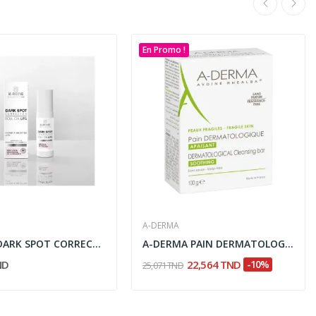
En Promo !
A-DERMA
K-REINE DARK SPOT CORRECTOR ROLL ON LIPS 20ML
A-DERMA PAIN DERMATOLOGIQUE APAISANT 100G
ND
22,564 TND
-10%
25,071 TND