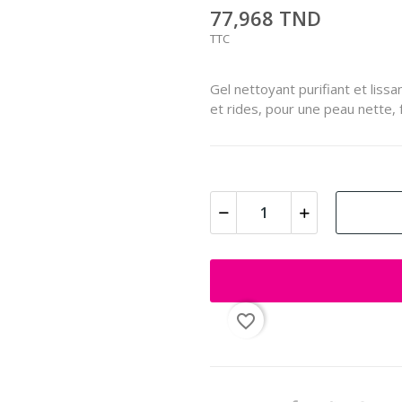
77,968 TND
TTC
Gel nettoyant purifiant et liss
et rides, pour une peau nette, 
favorite_border