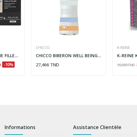
CHICCO
K-REINE
FILORGA COFFRET TIME FILLER CREME 5XP
CHICCO BIBERON WELL BEING EN VERRE FLUX LENT...
D
-10%
27,466 TND
99,999 TND
Informations
Assistance Clientèle