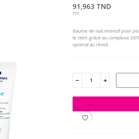
91,963 TND
TTC
Baume de nuit intensif pour pea
le teint grâce au complexe DEP
optimal au réveil.
favorite_border