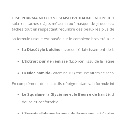
L'
ISISPHARMA NEOTONE SENSITIVE BAUME INTENSIF 
solaires, taches d'âge, mélasma ou "masque de grossesse"
taches tout en respectant l'équilibre des peaux les plus dé
Sa formule unique est basée sur le complexe breveté
DEP
La
Diacétyle boldine
favorise l'éclaircissement de l
L'
Extrait pur de réglisse
(Licorice), issu de la rac
La
Niacinamide
(Vitamine B3) est une vitamine recon
En complément de ces actifs dépigmentants, la formule int
Le
Squalane
, la
Glycérine
et le
Beurre de karité
, 
douce et confortable.
L'
Extrait d'algues brunes de Bretagne
est égaleme