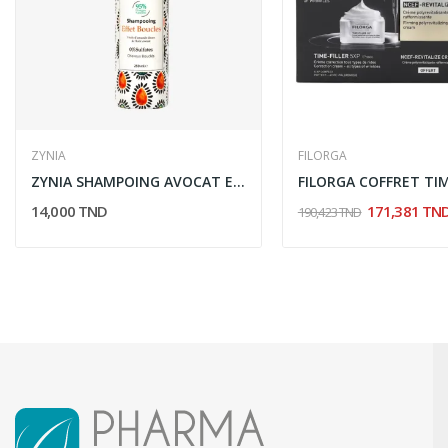
ZYNIA
FILORGA
ZYNIA SHAMPOING AVOCAT EFFET BOUCLES 250ML
14,000 TND
171,381 TN
190,423 TND