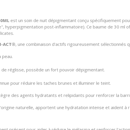
30ML
est un soin de nuit dépigmentant conçu spécifiquement pour
, hyperpigmentation post-inflammatoire). Ce baume de 30 ml offr
licates.
I-ACT®
, une combinaison d'actifs rigoureusement sélectionnés q
a peau.
ine de réglisse, possède un fort pouvoir dépigmentant.
nue pour réduire les taches brunes et illuminer le teint.
ègre des agents hydratants et relipidants pour renforcer la barr
d'origine naturelle, apportent une hydratation intense et aident à r
nt présent pour aider à réduire le mélasma et renforcer l'action