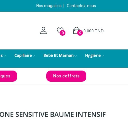
Nos magasins
|
Contactez-nous
0,000 TND
0
0
ps
Capillaire
Bébé Et Maman
Hygiène
ques
Nos coffrets
ONE SENSITIVE BAUME INTENSIF