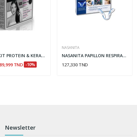
NASANITA
K-REINE KIT PROTEIN & KERATIN SYSTEM 3*130 ML
NASANITA PAPILLON RESPIRATION NASALE 1 PIECE
89,999 TND
-10%
127,330 TND
Newsletter