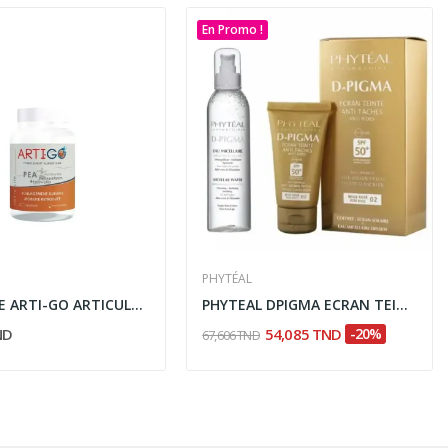
En Promo !
PHYTÉAL
ACTIV LIFE ARTI-GO ARTICULATIONS 60 GÉLULES
PHYTEAL DPIGMA ECRAN TEINTE BEIGE ROSÉ...
ND
54,085 TND
-20%
67,606 TND