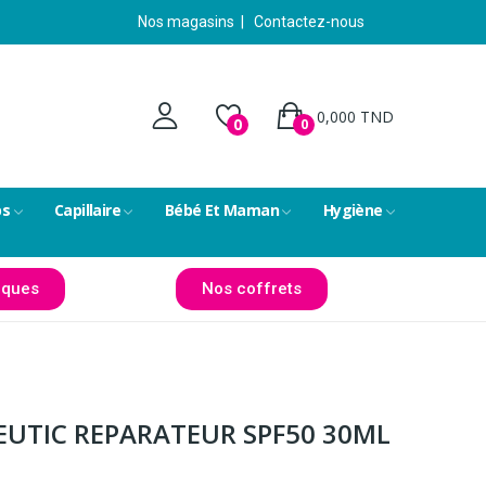
Nos magasins
|
Contactez-nous
0,000 TND
0
0
ps
Capillaire
Bébé Et Maman
Hygiène
ques
Nos coffrets
EUTIC REPARATEUR SPF50 30ML