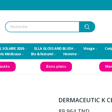
L SOLAIRE 2026
ELLA GLOSS AND BLUSH
Visage
Cor
els Médicaux
Bio & Naturel
Homme
autés
Bons plans
Mar
DERMACEUTIC K C
89,964 TND