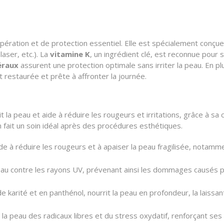
ation et de protection essentiel. Elle est spécialement conçue p
aser, etc.). La
vitamine K
, un ingrédient clé, est reconnue pour s
néraux
assurent une protection optimale sans irriter la peau. En p
nt restaurée et prête à affronter la journée.
t la peau et aide à réduire les rougeurs et irritations, grâce à sa
 fait un soin idéal après des procédures esthétiques.
de à réduire les rougeurs et à apaiser la peau fragilisée, notamm
au contre les rayons UV, prévenant ainsi les dommages causés par 
e karité et en panthénol, nourrit la peau en profondeur, la laissan
la peau des radicaux libres et du stress oxydatif, renforçant ses