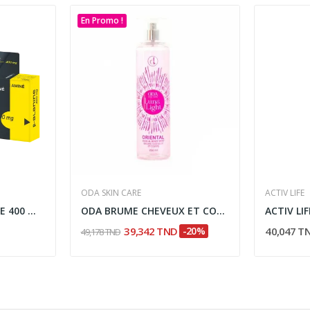
En Promo !
ODA SKIN CARE
ACTIV LIFE
HERBEX BETA-ALANINE 400 MG 20 GELULES
ODA BRUME CHEVEUX ET CORPS ORIENTAL 250ML
39,342 TND
-20%
40,047 T
49,178 TND