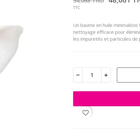
54,068 TND
TTC
Un baume en huile minimaliste 
nettoyage efficace pour élimin
les impuretés et particules de p
favorite_border