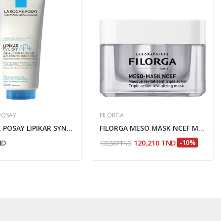
POSAY
FILORGA
LA ROCHE POSAY LIPIKAR SYNDET AP+ 200ML
FILORGA MESO MASK NCEF MASQUE REVITALISANT...
ND
120,210 TND
-10%
133,567 TND