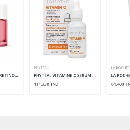
PHYTÉAL
LA ROCHE 
LA CABINE CREME AU RETINOL PUR A 0,1% 50ML
PHYTEAL VITAMINE C SERUM VISAGE 30 ML
111,330 TND
61,400 T