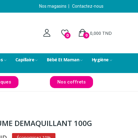
Nos magasins
|
Contactez-nous
0,000 TND
0
0
ps
Capillaire
Bébé Et Maman
Hygiène
ques
Nos coffrets
AUME DEMAQUILLANT 100G
TND
Économisez 10%