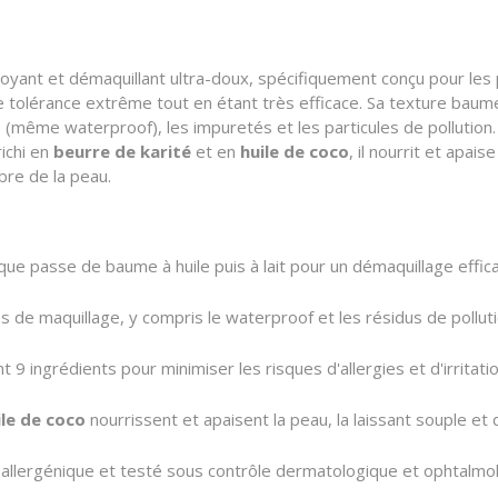
ant et démaquillant ultra-doux, spécifiquement conçu pour les p
ne tolérance extrême tout en étant très efficace. Sa texture bau
e (même waterproof), les impuretés et les particules de pollution.
richi en
beurre de karité
et en
huile de coco
, il nourrit et apais
bre de la peau.
que passe de baume à huile puis à lait pour un démaquillage effic
s de maquillage, y compris le waterproof et les résidus de polluti
ingrédients pour minimiser les risques d'allergies et d'irritation
ile de coco
nourrissent et apaisent la peau, la laissant souple et 
allergénique et testé sous contrôle dermatologique et ophtalmo