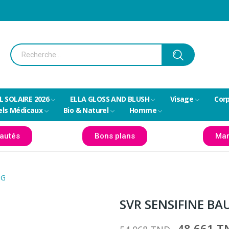
L SOLAIRE 2026
ELLA GLOSS AND BLUSH
Visage
Cor
els Médicaux
Bio & Naturel
Homme
autés
Bons plans
Mar
0G
SVR SENSIFINE B
48,661 