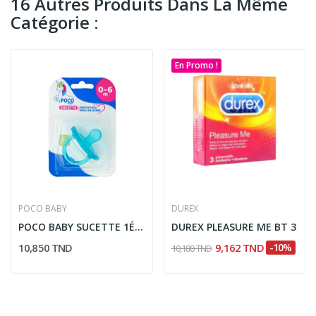
16 Autres Produits Dans La Même
Catégorie :
En Promo !
POCO BABY
DUREX
POCO BABY SUCETTE 1ÉRE AGE 0-6M
DUREX PLEASURE ME BT 3
10,850 TND
9,162 TND
-10%
10,180 TND