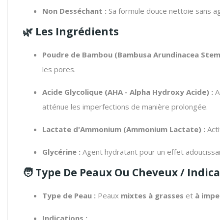
Non Desséchant :
Sa formule douce nettoie sans ag
🌿 Les Ingrédients
Poudre de Bambou (
Bambusa Arundinacea Stem
les pores.
Acide Glycolique (AHA -
Alpha Hydroxy Acide
) :
Ac
atténue les imperfections de manière prolongée.
Lactate d'Ammonium (
Ammonium Lactate
) :
Acti
Glycérine :
Agent hydratant pour un effet adoucissa
🧑 Type De Peaux Ou Cheveux / Indi
Type de Peau :
Peaux
mixtes à grasses
et
à impe
Indications :