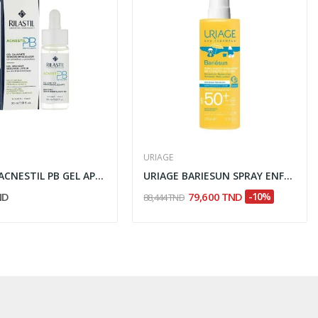
URIAGE
RILASTIL ACNESTIL PB GEL APAISANT SÉBORÉGULATEUR
URIAGE BARIESUN SPRAY ENFANT HYDRATANT SPF50+...
ND
79,600 TND
-10%
88,444 TND