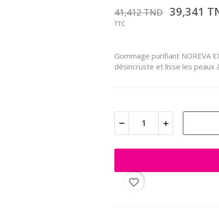
39,341 
41,412 TND
TTC
Gommage purifiant NOREVA EXF
désincruste et lisse les peaux 
favorite_border