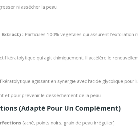
resser ni assécher la peau.
 Extract
) :
Particules 100% végétales qui assurent l'exfoliation m
tif kératolytique qui agit chimiquement. Il accélère le renouvelle
f kératolytique agissant en synergie avec l'acide glycolique pour li
nt et pour prévenir le dessèchement de la peau.
cations (Adapté Pour Un Complément)
rfections
(acné, points noirs, grain de peau irrégulier).