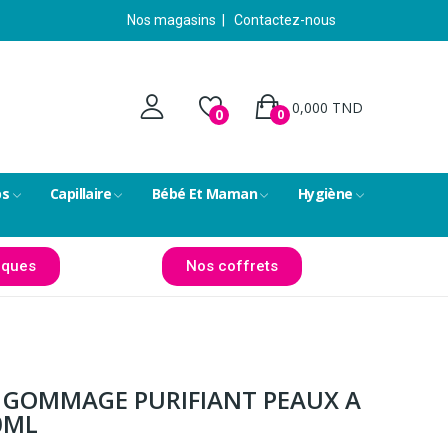
Nos magasins
|
Contactez-nous
0,000 TND
0
0
ps
Capillaire
Bébé Et Maman
Hygiène
ques
Nos coffrets
 GOMMAGE PURIFIANT PEAUX A
0ML