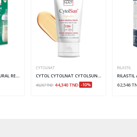
CYTOLNAT
RILASTIL
AVENT BIBERON NATURAL RESPONSE EN VERRE 240ML...
CYTOL CYTOLNAT CYTOLSUN ECRAN SPF50+ TEINTE...
44,340 TND
-10%
62,546 T
49,267 TND