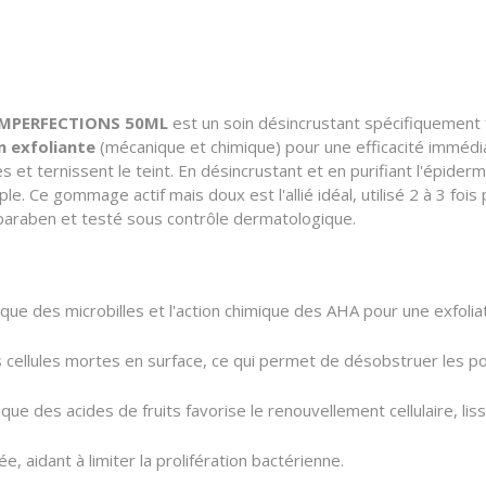
IMPERFECTIONS 50ML
est un soin désincrustant spécifiquement
n exfoliante
(mécanique et chimique) pour une efficacité immédia
 et ternissent le teint. En désincrustant et en purifiant l'épiderm
le. Ce gommage actif mais doux est l'allié idéal, utilisé 2 à 3 fo
 paraben et testé sous contrôle dermatologique.
ue des microbilles et l'action chimique des AHA pour une exfoliat
s cellules mortes en surface, ce qui permet de désobstruer les p
ique des acides de fruits favorise le renouvellement cellulaire, lis
e, aidant à limiter la prolifération bactérienne.