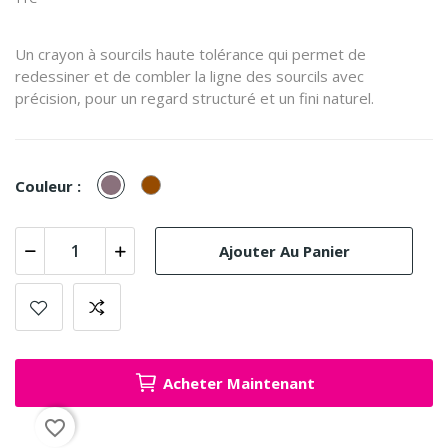
Un crayon à sourcils haute tolérance qui permet de
redessiner et de combler la ligne des sourcils avec
précision, pour un regard structuré et un fini naturel.
Taupe
Marron
Couleur :
Ajouter Au Panier
Acheter Maintenant
favorite_border