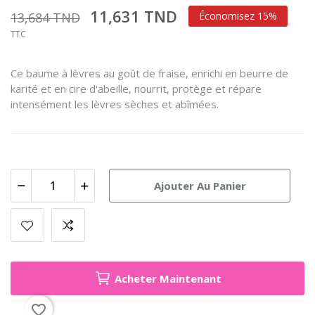
11,631 TND
13,684 TND
Économisez 15%
TTC
Ce baume à lèvres au goût de fraise, enrichi en beurre de
karité et en cire d'abeille, nourrit, protège et répare
intensément les lèvres sèches et abîmées.
Ajouter Au Panier
Acheter Maintenant
favorite_border