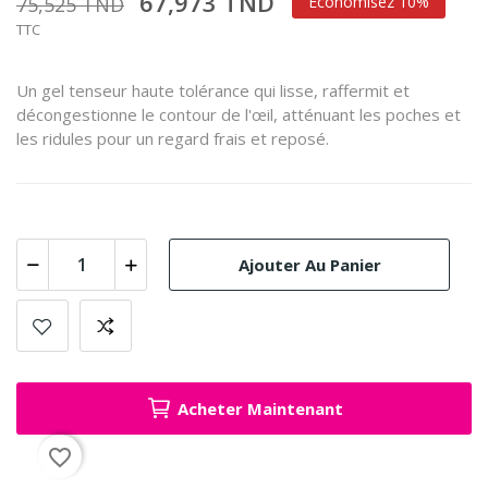
67,973 TND
75,525 TND
Économisez 10%
TTC
Un gel tenseur haute tolérance qui lisse, raffermit et
décongestionne le contour de l'œil, atténuant les poches et
les ridules pour un regard frais et reposé.
Ajouter Au Panier
Acheter Maintenant
favorite_border