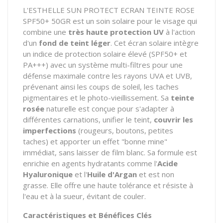
L'ESTHELLE SUN PROTECT ECRAN TEINTE ROSE
SPF50+ 50GR est un soin solaire pour le visage qui
combine une
très haute protection UV
à l'action
d'un
fond de teint léger
.
Cet écran solaire intègre
un indice de protection solaire élevé (SPF50+ et
PA+++) avec un système multi-filtres pour une
défense maximale contre les rayons UVA et UVB,
prévenant ainsi les coups de soleil,
les taches
pigmentaires et le photo-vieillissement.
Sa
teinte
rosée
naturelle est conçue pour s'adapter à
différentes carnations,
unifier le teint,
couvrir les
imperfections
(rougeurs,
boutons,
petites
taches) et apporter un effet "bonne mine"
immédiat,
sans laisser de film blanc.
Sa formule est
enrichie en agents hydratants comme l'
Acide
Hyaluronique
et l'
Huile d'Argan
et est non
grasse.
Elle offre une haute tolérance et résiste à
l'eau et à la sueur,
évitant de couler.
Caractéristiques et Bénéfices Clés