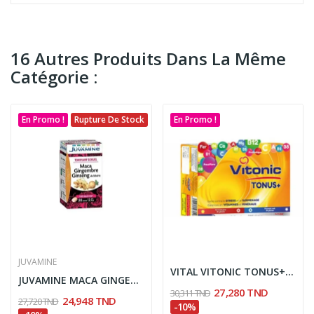
16 Autres Produits Dans La Même
Catégorie :
En Promo !
Rupture De Stock
En Promo !
JUVAMINE
VITAL VITONIC TONUS+ JOUR ET NUIT B/60
JUVAMINE MACA GINGEMBRE GINSENG DE SIBERIE 40...
27,280 TND
30,311 TND
24,948 TND
27,720 TND
-10%