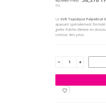
42,640 TND
TTC
Le
SVR Topialyse Palpebral G
apaisant spécialement formulé 
gelée fraîche élimine en douce
contour des yeux.
favorite_border