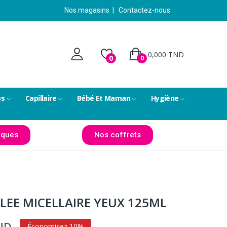
Nos magasins
|
Contactez-nous
0,000 TND
0
0
ps
Capillaire
Bébé Et Maman
Hygiène
ques
Nos coffrets
LEE MICELLAIRE YEUX 125ML
TND
Économisez 10%