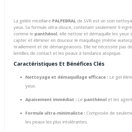
La gelée micellaire
PALPEBRAL
de SVR est un soin nettoyan
yeux. Sa formule ultra-douce, contenant seulement 9 ingré
comme le
panthénol
, elle nettoie et démaquille les yeux
capter et éliminer en douceur le maquillage (même waterpro
tiraillement et de démangeaisons. Elle ne nécessite pas de r
lentilles de contact et les peaux à tendance atopique.
Caractéristiques Et Bénéfices Clés
Nettoyage et démaquillage efficace :
Le gel élim
yeux.
Apaisement immédiat :
Le
panthénol
et les agent
Formule ultra-minimaliste :
Composée de seulement 
les peaux les plus intolérantes.