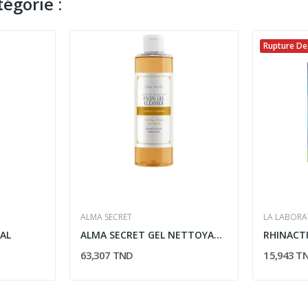
égorie :
Rupture De
ALMA SECRET
LA LABORA
AL
ALMA SECRET GEL NETTOYANT DOUX CALENDULA...
63,307 TND
15,943 T