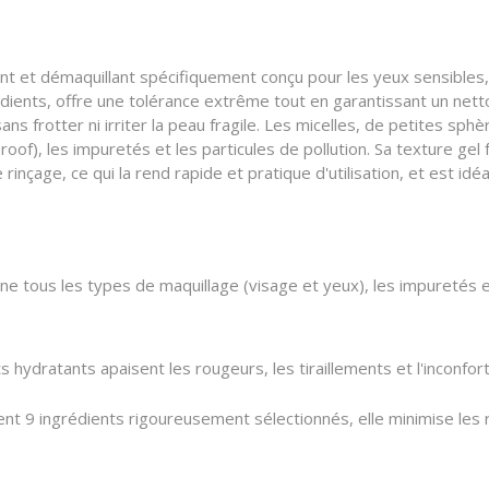
t et démaquillant spécifiquement conçu pour les yeux sensibles, s
dients, offre une tolérance extrême tout en garantissant un nett
 sans frotter ni irriter la peau fragile. Les micelles, de petites 
of), les impuretés et les particules de pollution. Sa texture gel
inçage, ce qui la rend rapide et pratique d'utilisation, et est idé
ine tous les types de maquillage (visage et yeux), les impuretés et
s hydratants apaisent les rougeurs, les tiraillements et l'inconfor
9 ingrédients rigoureusement sélectionnés, elle minimise les ris