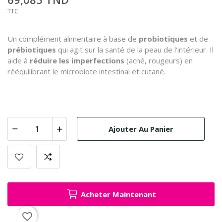
TTC
Un complément alimentaire à base de
probiotiques
et de
prébiotiques
qui agit sur la santé de la peau de l'intérieur. Il
aide à
réduire les imperfections
(acné, rougeurs) en
rééquilibrant le microbiote intestinal et cutané.
Ajouter Au Panier
Acheter Maintenant
favorite_border