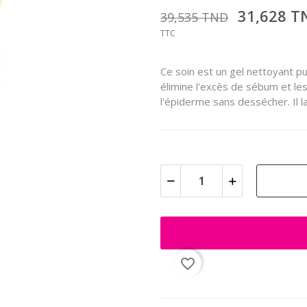
31,628 
39,535 TND
TTC
Ce soin est un gel nettoyant pu
élimine l'excès de sébum et le
l'épiderme sans dessécher. Il la
favorite_border