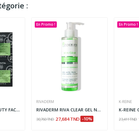
égorie :
En Promo !
En Promo !
RIVADERM
K-REINE
APIVITA EXPRESS BEAUTY FACE MASK CUCUMBER 6*2*8ML
RIVADERM RIVA CLEAR GEL NETTOYANT ECLAIRCISSANT...
27,684 TND
-10%
30,760 TND
23,411 TND