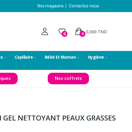
Nos magasins
|
Contactez-nous
0,000 TND
0
0
ps
Capillaire
Bébé Et Maman
Hygiène
ques
Nos coffrets
N GEL NETTOYANT PEAUX GRASSES