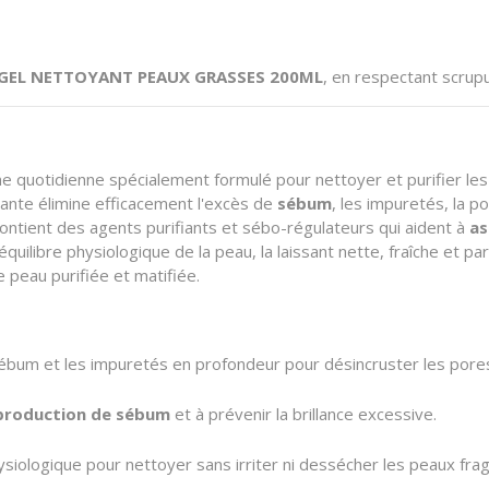
 GEL NETTOYANT PEAUX GRASSES 200ML
, en respectant scrup
ne quotidienne spécialement formulé pour nettoyer et purifier le
sante élimine efficacement l'excès de
sébum
, les impuretés, la p
 contient des agents purifiants et sébo-régulateurs qui aident à
as
quilibre physiologique de la peau, la laissant nette, fraîche et p
 peau purifiée et matifiée.
sébum et les impuretés en profondeur pour désincruster les pore
rproduction de sébum
et à prévenir la brillance excessive.
iologique pour nettoyer sans irriter ni dessécher les peaux fragi