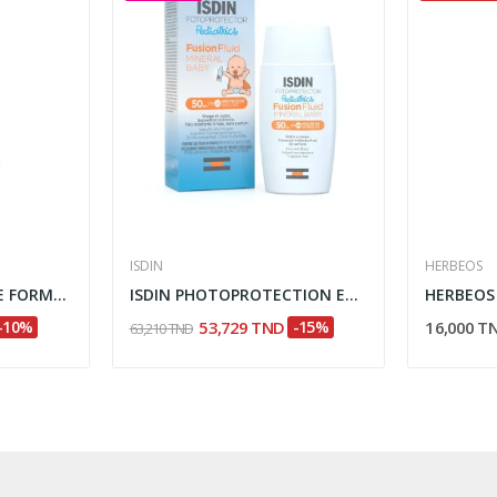
ISDIN
HERBEOS
TITANIA BEAUTY CARE FORMEUR DE CILS 2925
ISDIN PHOTOPROTECTION ECRAN SOLAIRE FUSION...
-10%
53,729 TND
-15%
16,000 T
63,210 TND