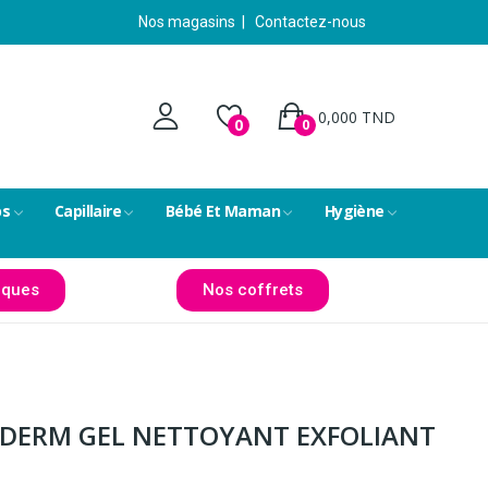
Nos magasins
|
Contactez-nous
0,000 TND
0
0
ps
Capillaire
Bébé Et Maman
Hygiène
ques
Nos coffrets
 DERM GEL NETTOYANT EXFOLIANT