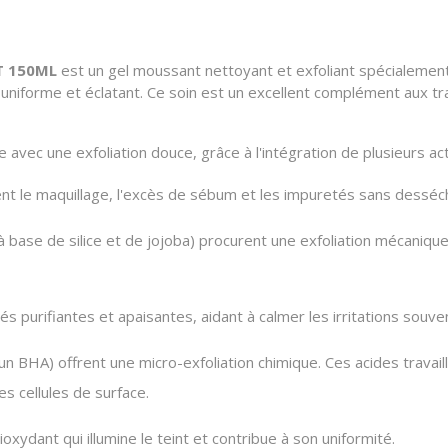
T 150ML
est un gel moussant nettoyant et exfoliant spécialement 
 uniforme et éclatant. Ce soin est un excellent complément aux tra
avec une exfoliation douce, grâce à l'intégration de plusieurs acti
t le maquillage, l'excès de sébum et les impuretés sans dessécher
 base de silice et de jojoba) procurent une exfoliation mécanique d
s purifiantes et apaisantes, aidant à calmer les irritations souv
un BHA) offrent une micro-exfoliation chimique. Ces acides travaille
es cellules de surface.
oxydant qui illumine le teint et contribue à son uniformité.