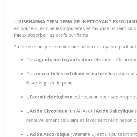
L'
ISISPHARMA TEEN DERM GEL NETTOYANT EXFOLIAN
en douceur, élimine les impuretés et favorise un teint plus
mieux absorber les actifs purifiants.
Sa formule unique combine une action nettoyante purifiante 
Des
agents nettoyants doux
éliminent efficacemen
Des
micro-billes exfoliantes naturelles
(souvent à
lisser le grain de peau.
L'
Extrait de réglisse
est reconnu pour ses propriété
L'
Acide Glycolique
(un AHA) et l'
Acide Salicylique
(
renouvellement cellulaire et favorisent l'élimination d
L'
Acide Ascorbique
(Vitamine C) est un puissant anti