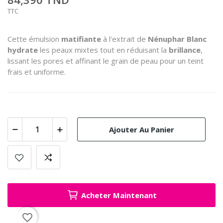
TTC
Cette émulsion
matifiante
à l'extrait de
Nénuphar Blanc
hydrate
les peaux mixtes tout en réduisant la
brillance
,
lissant les pores et affinant le grain de peau pour un teint
frais et uniforme.
Ajouter Au Panier
Acheter Maintenant
favorite_border