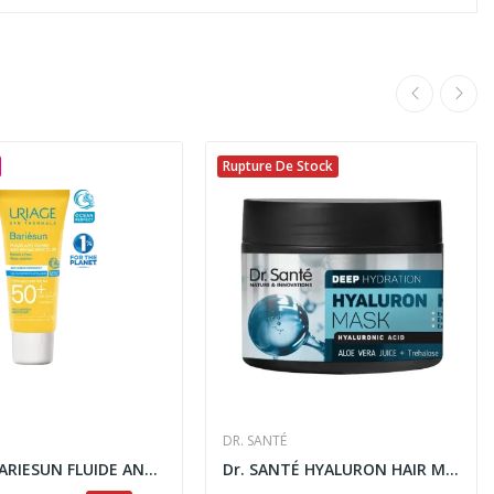
Rupture De Stock
DR. SANTÉ
URIAGE BARIESUN FLUIDE ANTI TACHES SPF50+ 40ML
Dr. SANTÉ HYALURON HAIR MASQUE HYDRATATION...