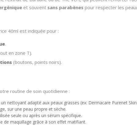
ergénique
et souvent
sans parabènes
pour respecter les peaux
ce 40ml est indiquée pour :
que
.
out en zone T).
tions
(boutons, points noirs).
tre routine de soin quotidienne :
 un nettoyant adapté aux peaux grasses (ex: Dermacare Purenet Skin 
ge, sur une peau propre et sèche.
utilisée seule ou après un sérum spécifique.
e de maquillage grâce à son effet matifiant.