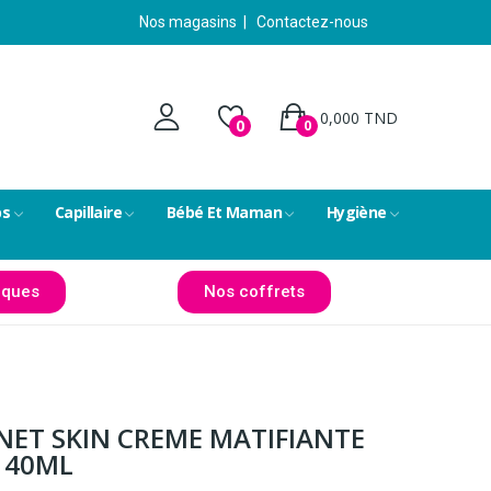
Nos magasins
|
Contactez-nous
0,000 TND
0
0
ps
Capillaire
Bébé Et Maman
Hygiène
ques
Nos coffrets
ET SKIN CREME MATIFIANTE
 40ML