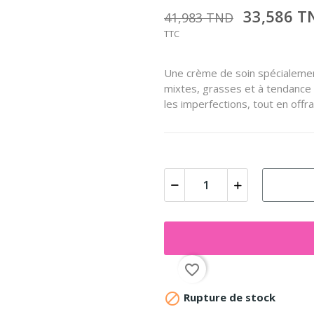
33,586 
41,983 TND
TTC
Une crème de soin spécialemen
mixtes, grasses et à tendance ac
les imperfections, tout en offra
favorite_border

Rupture de stock