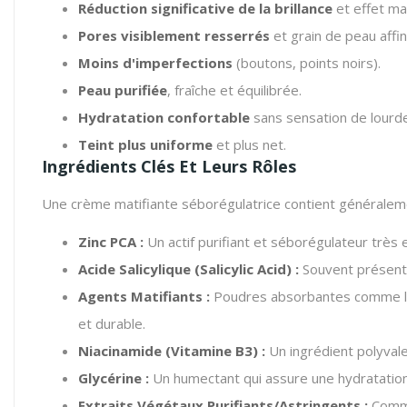
Réduction significative de la brillance
et effet ma
Pores visiblement resserrés
et grain de peau affin
Moins d'imperfections
(boutons, points noirs).
Peau purifiée
, fraîche et équilibrée.
Hydratation confortable
sans sensation de lourde
Teint plus uniforme
et plus net.
Ingrédients Clés Et Leurs Rôles
Une crème matifiante séborégulatrice contient généralemen
Zinc PCA :
Un actif purifiant et séborégulateur très e
Acide Salicylique (Salicylic Acid) :
Souvent présent à
Agents Matifiants :
Poudres absorbantes comme la s
et durable.
Niacinamide (Vitamine B3) :
Un ingrédient polyvale
Glycérine :
Un humectant qui assure une hydratation 
Extraits Végétaux Purifiants/Astringents :
Comme 