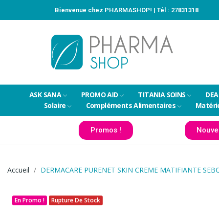
Bienvenue chez PHARMASHOP! | Tél :
27831318
ASK SANA
PROMO AID
TITANIA SOINS
DEA
Solaire
Compléments Alimentaires
Matéri
Promos !
Nouve
Accueil
DERMACARE PURENET SKIN CREME MATIFIANTE SEB
En Promo !
Rupture De Stock