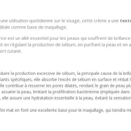
ne utilisation quotidienne sur le visage, cette crème a une
text
t idéale comme base de maquillage.
 est un allié essentiel pour les peaux qui souffrent de brillance
it en régulant la production de sébum, en purifiant la peau et en a
fort cutané.
éduire la production excessive de sébum, la principale cause de la bril
nts spécifiques, elle absorbe l'excès de sébum en surface et réduit la
lle contribue à resserrer les pores dilatés, rendant le grain de peau plu
 assainir la peau, limitant la prolifération bactérienne (impliquée dans
 elle assure une hydratation essentielle à la peau, évitant la sensati
fini mat en font une excellente base pour le maquillage, qui tiendra m