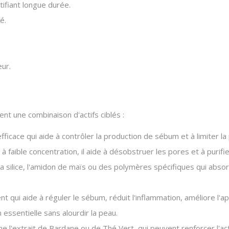
tifiant longue durée.
é.
ur.
t une combinaison d'actifs ciblés :
fficace qui aide à contrôler la production de sébum et à limiter la 
 faible concentration, il aide à désobstruer les pores et à purifi
ilice, l'amidon de maïs ou des polymères spécifiques qui absor
nt qui aide à réguler le sébum, réduit l'inflammation, améliore l'
essentielle sans alourdir la peau.
l'extrait de Bardane ou de Thé Vert, qui peuvent renforcer l'act