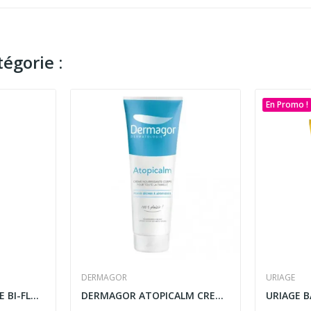
égorie :
En Promo !
DERMAGOR
URIAGE
FLUOCARIL DENTIFRICE BI-FLUORÉ 145MG MENTHE 75ML
DERMAGOR ATOPICALM CREME NOURRISSANTE CORPS 250ML