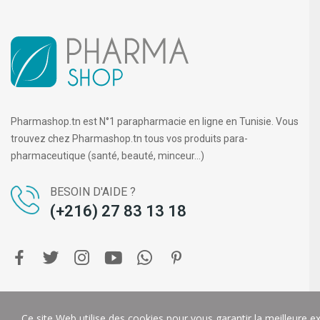
Pharmashop.tn est N°1 parapharmacie en ligne en Tunisie. Vous
trouvez chez Pharmashop.tn tous vos produits para-
pharmaceutique (santé, beauté, minceur...)
BESOIN D'AIDE ?
(+216) 27 83 13 18
Copyright ©
PHARMA SHOP
. Tous droits réservés.
DIGIT-U
Ce site Web utilise des cookies pour vous garantir la meilleure e