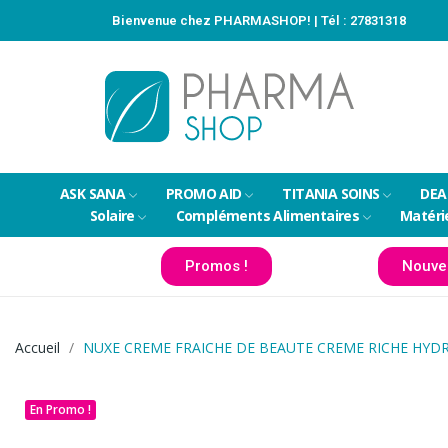
Bienvenue chez PHARMASHOP! | Tél :
27831318
ASK SANA
PROMO AID
TITANIA SOINS
DEA
Solaire
Compléments Alimentaires
Matéri
Promos !
Nouve
Accueil
NUXE CREME FRAICHE DE BEAUTE CREME RICHE HYD
En Promo !