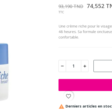
74,552 
93,190 TND
TTC
Une crème riche pour le visage
48 heures. Sa formule onctueuse
confortable.
favorite_border

Derniers articles en sto