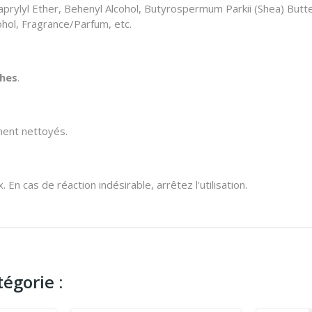
prylyl Ether, Behenyl Alcohol, Butyrospermum Parkii (Shea) Butter,
ohol, Fragrance/Parfum, etc.
ches
.
ement nettoyés.
n cas de réaction indésirable, arrêtez l'utilisation.
égorie :