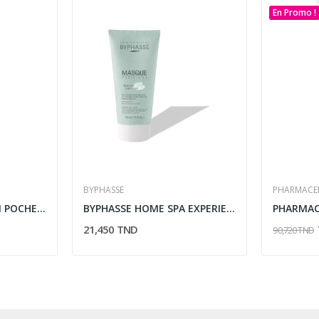
En Promo !
BYPHASSE
PHARMACE
EYE CARE CREME ANTI POCHES CONTOUR DES YEUX...
BYPHASSE HOME SPA EXPERIENCE MASQUE PURIFIANT...
21,450 TND
90,720 TND