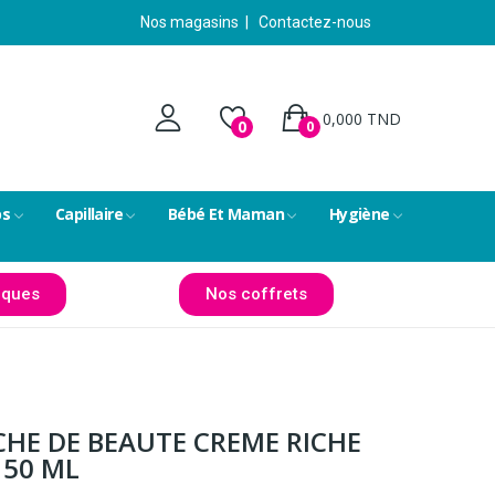
Nos magasins
|
Contactez-nous
0,000 TND
0
0
ps
Capillaire
Bébé Et Maman
Hygiène
ques
Nos coffrets
CHE DE BEAUTE CREME RICHE
 50 ML