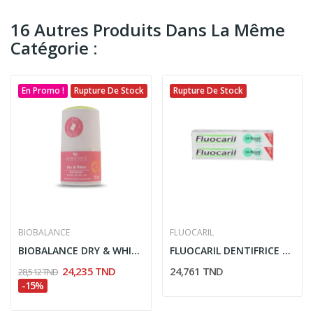
16 Autres Produits Dans La Même
Catégorie :
En Promo !
Rupture De Stock
Rupture De Stock
BIOBALANCE
FLUOCARIL
BIOBALANCE DRY & WHITE ROLL ON ECLAIRCISSANT...
FLUOCARIL DENTIFRICE BI-FLUORÉ 145MG MENTHE 2*75ML
24,235 TND
24,761 TND
28,512 TND
-15%