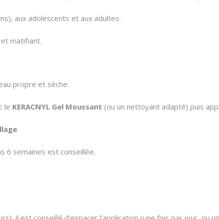
ans), aux adolescents et aux adultes.
 et matifiant.
eau propre et sèche.
c le
KERACNYL Gel Moussant
(ou un nettoyant adapté) puis appl
llage
.
ins 6 semaines est conseillée.
, il est conseillé d'espacer l'application (une fois par jour, ou un