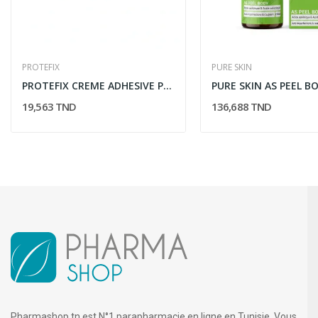
PROTEFIX
PURE SKIN
PROTEFIX CREME ADHESIVE PREMIUM 7*EFFECT 47GR
19,563 TND
136,688 TND
Pharmashop.tn est N°1 parapharmacie en ligne en Tunisie. Vous