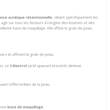
nce acnéique rétentionnelle
, ciblant spécifiquement les
 agit sur tous les facteurs à l'origine des boutons et des
cellente base de maquillage. Elle affine le grain de peau,
irs et affinant le grain de peau.
ons. Le
Célastrol
(actif apaisant breveté) diminue
nt l'effet brillant de la peau.
.
bonne
base de maquillage
.