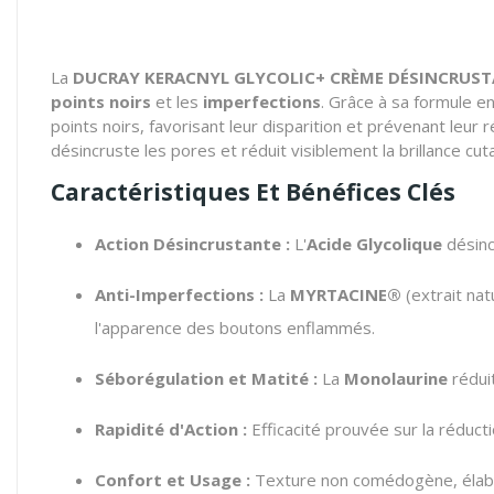
La
DUCRAY KERACNYL GLYCOLIC+ CRÈME DÉSINCRUST
points noirs
et les
imperfections
. Grâce à sa formule en
points noirs, favorisant leur disparition et prévenant leur 
désincruste les pores et réduit visiblement la brillance cu
Caractéristiques Et Bénéfices Clés
Action Désincrustante :
L'
Acide Glycolique
désincr
Anti-Imperfections :
La
MYRTACINE®
(extrait nat
l'apparence des boutons enflammés.
Séborégulation et Matité :
La
Monolaurine
réduit
Rapidité d'Action :
Efficacité prouvée sur la réduct
Confort et Usage :
Texture non comédogène, élabor