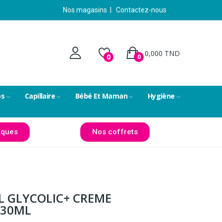
Nos magasins
|
Contactez-nous
0,000 TND
0
0
ps
Capillaire
Bébé Et Maman
Hygiène
ques
Nos coffrets
 GLYCOLIC+ CREME
 30ML