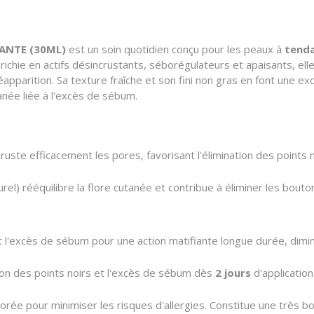
ANTE (30ML)
est un soin quotidien conçu pour les peaux à
tenda
richie en actifs désincrustants, séborégulateurs et apaisants, elle
réapparition. Sa texture fraîche et son fini non gras en font une ex
tanée liée à l'excès de sébum.
uste efficacement les pores, favorisant l'élimination des points no
urel) rééquilibre la flore cutanée et contribue à éliminer les bout
 l'excès de sébum pour une action matifiante longue durée, diminua
ion des points noirs et l'excès de sébum dès
2 jours
d'application
ée pour minimiser les risques d'allergies. Constitue une très 