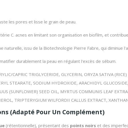
uste les pores et lisse le grain de peau.
ctérie
C. acnes
en limitant son organisation en biofilm, et contribu
ne naturelle, issu de la Biotechnologie Pierre Fabre, qui diminue
matifier durablement la peau en régulant l'excès de sébum.
RYLIC/CAPRIC TRIGLYCERIDE, GLYCERIN, ORYZA SATIVA (RICE)
RYL STEARATE, SODIUM HYDROXIDE, ARACHIDYL GLUCOSIDE,
UUS (SUNFLOWER) SEED OIL,
MYRTUS COMMUNIS LEAF EXTRA
EROL, TRIPTERYGIUM WILFORDII CALLUS EXTRACT, XANTHA
ions (Adapté Pour Un Complément)
ue
(rétentionnelle), présentant des
points noirs
et des imperfec