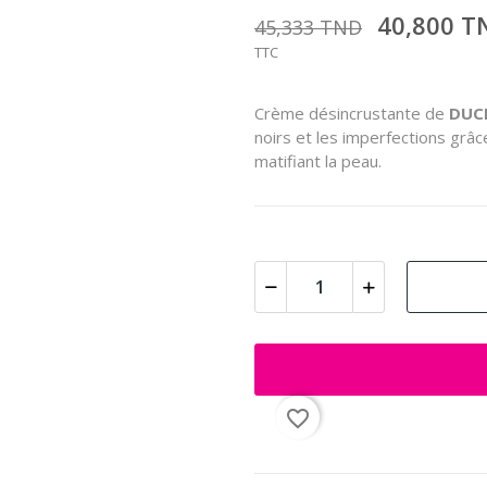
40,800 
45,333 TND
TTC
Crème désincrustante de
DUC
noirs et les imperfections grâce
matifiant la peau.
favorite_border