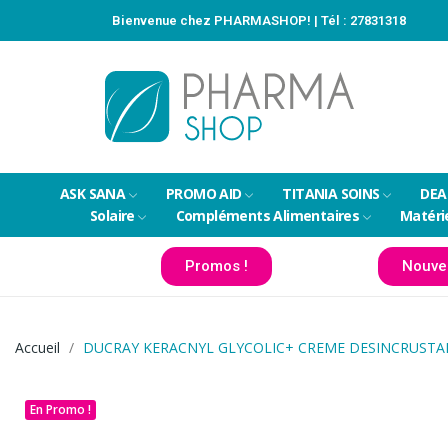
Bienvenue chez PHARMASHOP! | Tél :
27831318
ASK SANA
PROMO AID
TITANIA SOINS
DEA
Solaire
Compléments Alimentaires
Matéri
Promos !
Nouve
Accueil
DUCRAY KERACNYL GLYCOLIC+ CREME DESINCRUSTA
En Promo !