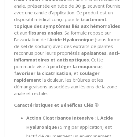
anale, présentée en tube de
30 g
, souvent fournie
avec une canule d'application. Ce produit est un
dispositif médical conçu pour le
traitement
topique des symptômes liés aux hémorroïdes
et aux
fissures anales
. Sa formule repose sur
l'association de l'
Acide Hyaluronique
(sous forme
de sel de sodium) avec des extraits de plantes
reconnus pour leurs propriétés
apaisantes, anti-
inflammatoires et antiseptiques
. Cette
pommade vise à
protéger la muqueuse
,
favoriser la cicatrisation
, et
soulager
rapidement
la douleur, les brûlures et les
démangeaisons associées aux lésions de la zone
anale et rectale.
Caractéristiques et Bénéfices Clés
🎯
Action Cicatrisante Intensive
: L'
Acide
Hyaluronique
(5 mg par application) est
l'actif clé qui maintient un environnement