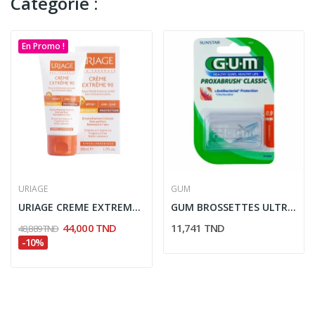
Catégorie :
En Promo !
URIAGE
GUM
URIAGE CREME EXTREME 90 SPF50 50ML
GUM BROSSETTES ULTRA FINE CYLINDRIQUE 0,9MM (412)
44,000 TND
11,741 TND
48,889 TND
-10%