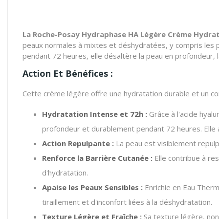
La Roche-Posay Hydraphase HA Légère Crème Hydratan
peaux normales à mixtes et déshydratées, y compris les pe
pendant 72 heures, elle désaltère la peau en profondeur, l
Action Et Bénéfices :
Cette crème légère offre une hydratation durable et un co
Hydratation Intense et 72h :
Grâce à l'acide hyalu
profondeur et durablement pendant 72 heures. Elle ai
Action Repulpante :
La peau est visiblement repulpé
Renforce la Barrière Cutanée :
Elle contribue à res
d'hydratation.
Apaise les Peaux Sensibles :
Enrichie en Eau Therma
tiraillement et d'inconfort liées à la déshydratation.
Texture Légère et Fraîche :
Sa texture légère, non