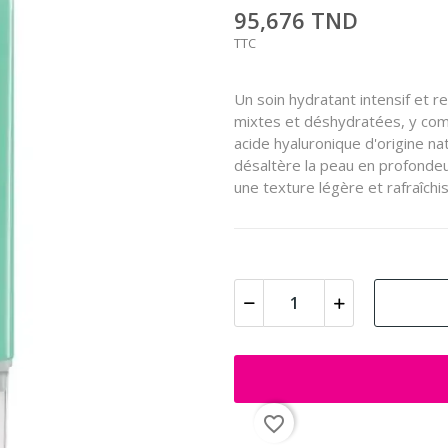
95,676 TND
TTC
Un soin hydratant intensif et 
mixtes et déshydratées, y comp
acide hyaluronique d'origine na
désaltère la peau en profondeur
une texture légère et rafraîchi
favorite_border