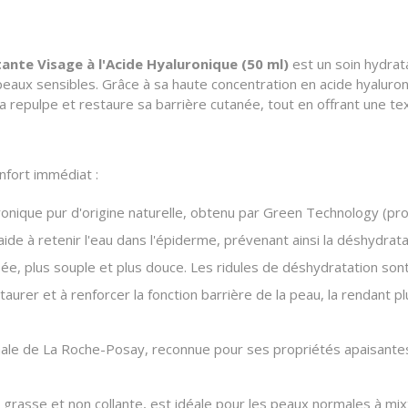
te Visage à l'Acide Hyaluronique (50 ml)
est un soin hydrata
aux sensibles. Grâce à sa haute concentration en acide hyaluroniq
a repulpe et restaure sa barrière cutanée, tout en offrant une tex
nfort immédiat :
ronique pur d'origine naturelle, obtenu par Green Technology (pr
de à retenir l'eau dans l'épiderme, prévenant ainsi la déshydrata
e, plus souple et plus douce. Les ridules de déshydratation sont 
taurer et à renforcer la fonction barrière de la peau, la rendant 
le de La Roche-Posay, reconnue pour ses propriétés apaisantes et
 grasse et non collante, est idéale pour les peaux normales à mi