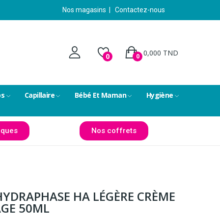
Nos magasins
|
Contactez-nous
0,000 TND
0
0
ps
Capillaire
Bébé Et Maman
Hygiène
ques
Nos coffrets
HYDRAPHASE HA LÉGÈRE CRÈME
AGE 50ML