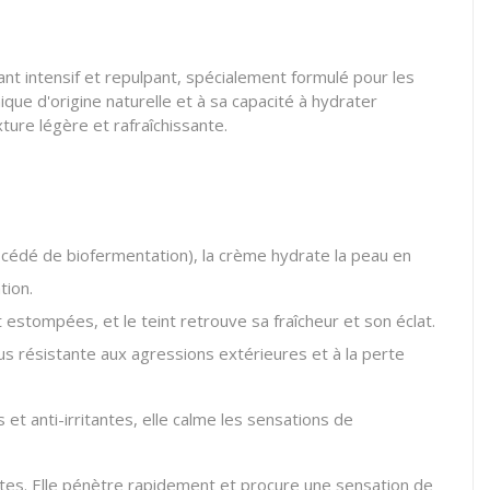
nt intensif et repulpant, spécialement formulé pour les
ue d'origine naturelle et à sa capacité à hydrater
ture légère et rafraîchissante.
océdé de biofermentation), la crème hydrate la peau en
tion.
estompées, et le teint retrouve sa fraîcheur et son éclat.
plus résistante aux agressions extérieures et à la perte
 anti-irritantes, elle calme les sensations de
xtes. Elle pénètre rapidement et procure une sensation de