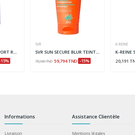
SVR
K-REINE
BIOBALANCE DRY & SPORT ROLL ON NATURAL FOR MEN...
SVR SUN SECURE BLUR TEINTE SPF50+ 50ML
-15%
59,794 TND
-15%
20,191 T
70,346 TND
Informations
Assistance Clientèle
Livraison
Mentions légales