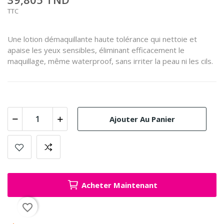
TTC
Une lotion démaquillante haute tolérance qui nettoie et
apaise les yeux sensibles, éliminant efficacement le
maquillage, même waterproof, sans irriter la peau ni les cils.
Ajouter Au Panier
Acheter Maintenant
favorite_border