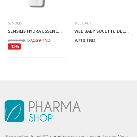
SENSILIS
WEE BABY
SENSILIS HYDRA ESSENCE SORBET GEL 40ML
WEE BABY SUCETTE DECOREE PROTECT 0-6M 374
57,569 TND
9,710 TND
67,728 TND
-15%
Pharmashop.tn est N°1 parapharmacie en ligne en Tunisie. Vous