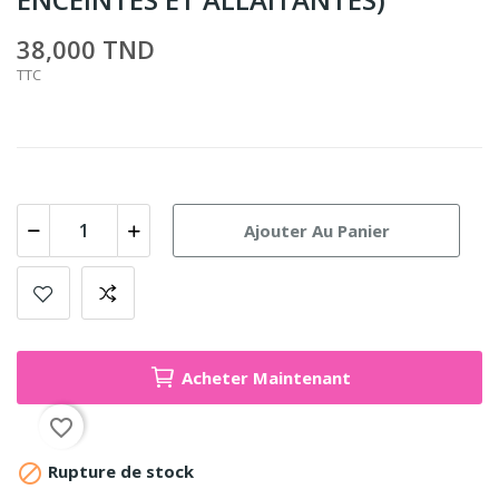
38,000 TND
TTC
Ajouter Au Panier
Acheter Maintenant
favorite_border

Rupture de stock