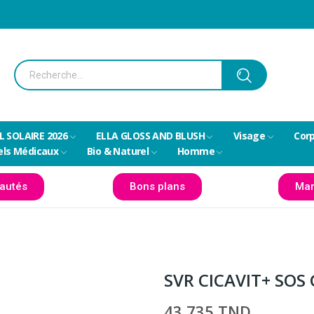
L SOLAIRE 2026
ELLA GLOSS AND BLUSH
Visage
Cor
els Médicaux
Bio & Naturel
Homme
autés
Bons plans
Mar
SVR CICAVIT+ SO
43,735 TND