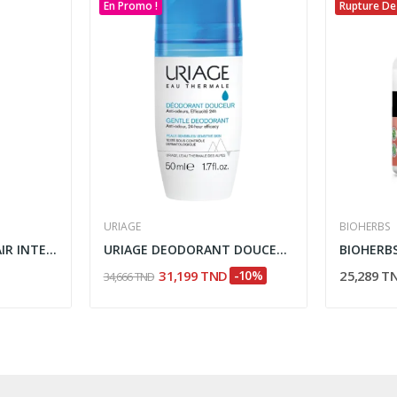
En Promo !
Rupture De
URIAGE
BIOHERBS
FILORGA GLOBAL REPAIR INTENSIVE SERUM NUTRI...
URIAGE DEODORANT DOUCEUR 50ML
31,199 TND
-10%
25,289 T
34,666 TND