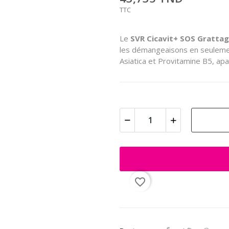
TTC
Le
SVR Cicavit+ SOS Grattag
les démangeaisons en seuleme
Asiatica et Provitamine B5, apa
favorite_border