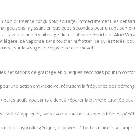
n soin d'urgence conçu pour soulager immédiatement les sensatio
démangeaisons, agissant en quelques secondes pour un apaisement 
 et favorise un rééquilibrage du microbiome. Enrichi en
Aloé Vér
et légère, se vaporise sans toucher ni frotter, ce qui est idéal pou
rnée, sur le visage, le corps et le cuir chevelu.
les sensations de grattage en quelques secondes pour un confort
pour une action anti-récidive, réduisant la fréquence des démang
t+
et les actifs apaisants aident à réparer la barrière cutanée et à
t facile à appliquer, sans avoir à toucher la zone irritée, et pénèt
aben et hypoallergénique, il convient à toute la famille, y compri