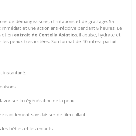
ns de démangeaisons, d'irritations et de grattage. Sa
immédiat et une action anti-récidive pendant 8 heures. Le
a
et en
extrait de Centella Asiatica
, il apaise, hydrate et
r les peaux très irritées. Son format de 40 ml est parfait
 instantané.
eaisons.
 favoriser la régénération de la peau.
re rapidement sans laisser de film collant.
s les bébés et les enfants.