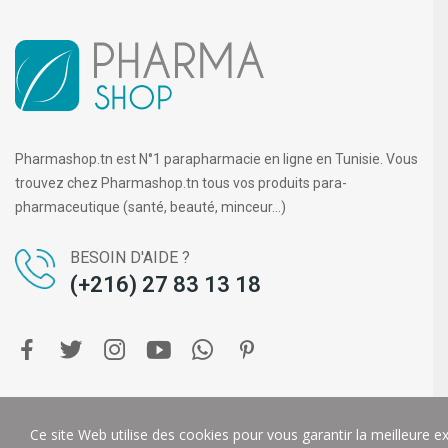
Pharmashop.tn est N°1 parapharmacie en ligne en Tunisie. Vous
trouvez chez Pharmashop.tn tous vos produits para-
pharmaceutique (santé, beauté, minceur...)
BESOIN D'AIDE ?
(+216) 27 83 13 18
Copyright ©
PHARMA SHOP
. Tous droits réservés.
DIGIT-U
Ce site Web utilise des cookies pour vous garantir la meilleure e