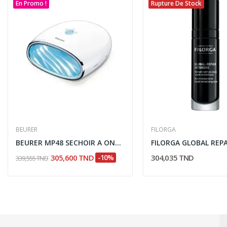
En Promo !
Rupture De Stock
BEURER
FILORGA
BEURER MP48 SECHOIR A ONGLES UV
305,600 TND
-10%
304,035 TND
339,555 TND