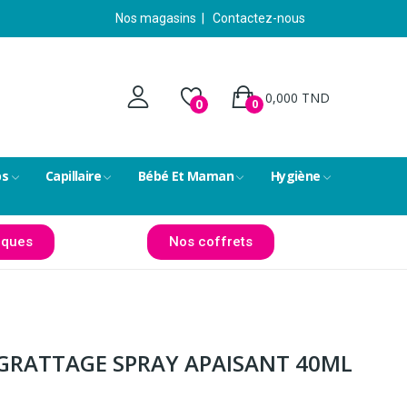
Nos magasins
|
Contactez-nous
0,000 TND
0
0
ps
Capillaire
Bébé Et Maman
Hygiène
ques
Nos coffrets
S GRATTAGE SPRAY APAISANT 40ML