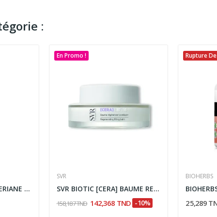
égorie :
En Promo !
Rupture De
SVR
BIOHERBS
LA ROCHE POSAY TOLERIANE MASCARA WATERPROOF 7.2ML
SVR BIOTIC [CERA] BAUME REGENERANT COMBLANT 50ML
142,368 TND
-10%
25,289 T
158,187 TND