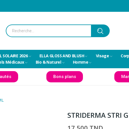
L SOLAIRE 2026
ELLA GLOSS AND BLUSH
Visage
Cor
els Médicaux
Bio & Naturel
Homme
autés
Bons plans
Mar
ML
STRIDERMA STRI 
17,500 TND