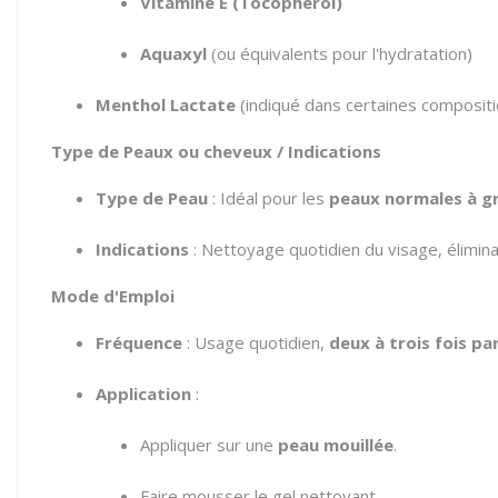
Vitamine E (Tocophérol)
Aquaxyl
(ou équivalents pour l'hydratation)
Menthol Lactate
(indiqué dans certaines compositio
Type de Peaux ou cheveux / Indications
Type de Peau
: Idéal pour les
peaux normales à gr
Indications
: Nettoyage quotidien du visage, éliminat
Mode d'Emploi
Fréquence
: Usage quotidien,
deux à trois fois par
Application
:
Appliquer sur une
peau mouillée
.
Faire mousser le gel nettoyant.