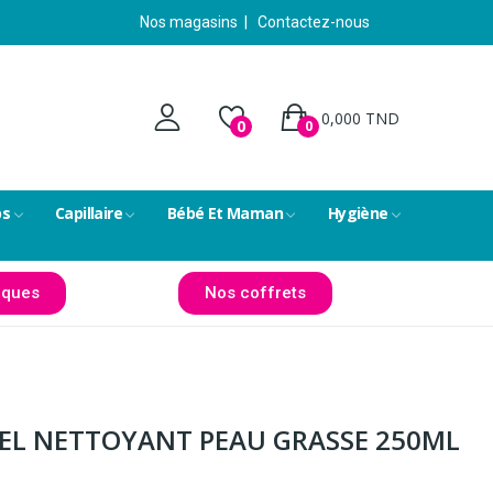
Nos magasins
|
Contactez-nous
0,000 TND
0
0
ps
Capillaire
Bébé Et Maman
Hygiène
ques
Nos coffrets
GEL NETTOYANT PEAU GRASSE 250ML