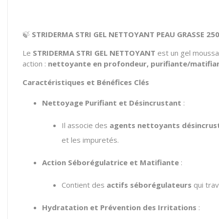
🍃
STRIDERMA STRI GEL NETTOYANT PEAU GRASSE 25
Le
STRIDERMA STRI GEL NETTOYANT
est un gel moussan
action :
nettoyante en profondeur, purifiante/matifia
Caractéristiques et Bénéfices Clés
Nettoyage Purifiant et Désincrustant
:
Il associe des
agents nettoyants désincrus
et les impuretés.
Action Séborégulatrice et Matifiante
:
Contient des
actifs séborégulateurs
qui trav
Hydratation et Prévention des Irritations
: