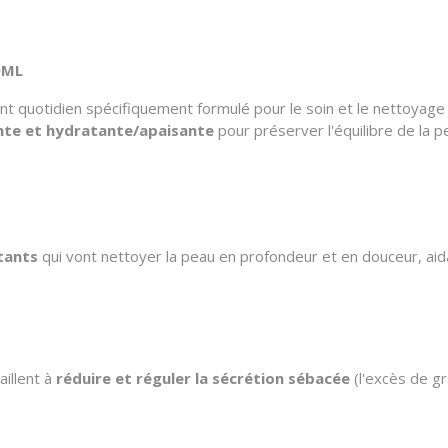
0ML
t quotidien spécifiquement formulé pour le soin et le nettoyage 
nte et hydratante/apaisante
pour préserver l'équilibre de la p
tants
qui vont nettoyer la peau en profondeur et en douceur, ai
aillent à
réduire et réguler la sécrétion sébacée
(l'excès de gr