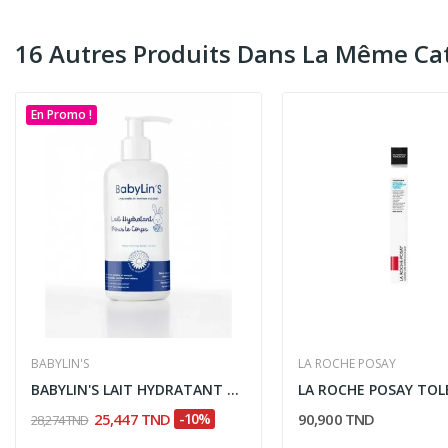
16 Autres Produits Dans La Même Cat
En Promo !
BABYLIN'S
LA ROCHE POSAY
BABYLIN'S LAIT HYDRATANT CORPS 250ML
25,447 TND
-10%
90,900 TND
28,274 TND