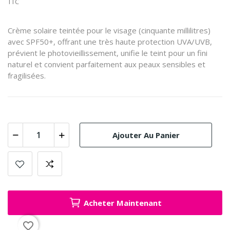
TTC
Crème solaire teintée pour le visage (cinquante millilitres)
avec SPF50+, offrant une très haute protection UVA/UVB,
prévient le photovieillissement, unifie le teint pour un fini
naturel et convient parfaitement aux peaux sensibles et
fragilisées.
Ajouter Au Panier
Acheter Maintenant
favorite_border