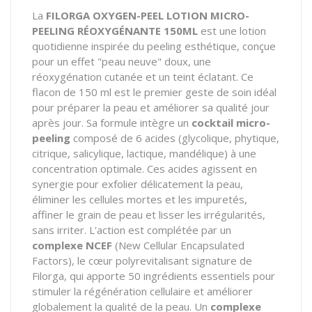
La
FILORGA OXYGEN-PEEL LOTION MICRO-
PEELING RÉOXYGÉNANTE 150ML
est une lotion
quotidienne inspirée du peeling esthétique, conçue
pour un effet "peau neuve" doux, une
réoxygénation cutanée et un teint éclatant. Ce
flacon de 150 ml est le premier geste de soin idéal
pour préparer la peau et améliorer sa qualité jour
après jour. Sa formule intègre un
cocktail micro-
peeling
composé de 6 acides (glycolique, phytique,
citrique, salicylique, lactique, mandélique) à une
concentration optimale. Ces acides agissent en
synergie pour exfolier délicatement la peau,
éliminer les cellules mortes et les impuretés,
affiner le grain de peau et lisser les irrégularités,
sans irriter. L'action est complétée par un
complexe NCEF
(New Cellular Encapsulated
Factors), le cœur polyrevitalisant signature de
Filorga, qui apporte 50 ingrédients essentiels pour
stimuler la régénération cellulaire et améliorer
globalement la qualité de la peau. Un
complexe