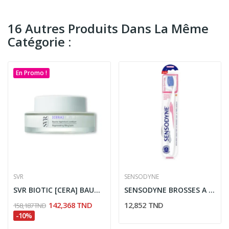
16 Autres Produits Dans La Même
Catégorie :
En Promo !
SVR
SENSODYNE
SVR BIOTIC [CERA] BAUME REGENERANT COMBLANT 50ML
SENSODYNE BROSSES A DENTS REPARE ET PROTEGE...
142,368 TND
12,852 TND
158,187 TND
-10%