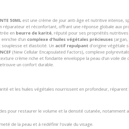
ANTE 50ML
est une crème de jour anti-âge et nutritive intense, 
in réparateur et réconfortant, offrant une réponse globale aux
ntrée en
beurre de karité
, réputé pour ses propriétés nutritives
 enrichie d'un
complexe d'huiles végétales précieuses
(argan, 
t souplesse et élasticité. Un
actif repulpant
d'origine végétale s
NCEF
(New Cellular Encapsulated Factors), complexe polyrevitali
 texture crème riche et fondante enveloppe la peau d'un voile de d
etrouve un confort durable.
rité et les huiles végétales nourrissent en profondeur, réparent 
pides pour restaurer le volume et la densité cutanée, notamment a
meté de la peau et à redéfinir l'ovale du visage.