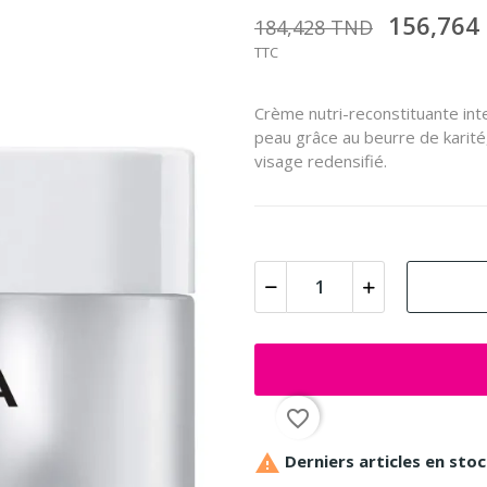
156,764
184,428 TND
TTC
Crème nutri-reconstituante inte
peau grâce au beurre de karité
visage redensifié.
favorite_border

Derniers articles en sto