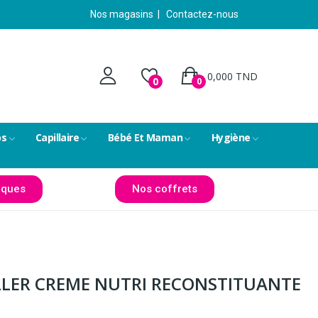
Nos magasins
|
Contactez-nous
0,000 TND
0
0
ps
Capillaire
Bébé Et Maman
Hygiène
ques
Nos coffrets
ILLER CREME NUTRI RECONSTITUANTE