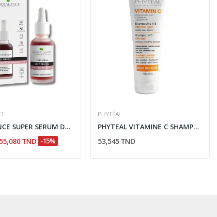
CE
PHYTÉAL
BIOBALANCE SUPER SERUM DEEP PEELING 30ML
PHYTEAL VITAMINE C SHAMPOOING BOOSTER N°3...
55,080 TND
-15%
53,545 TND