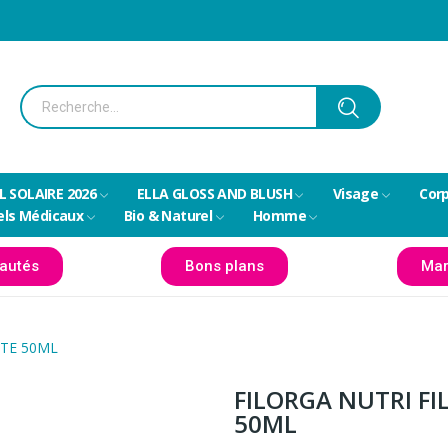
L SOLAIRE 2026
ELLA GLOSS AND BLUSH
Visage
Cor
els Médicaux
Bio & Naturel
Homme
autés
Bons plans
Mar
NTE 50ML
FILORGA NUTRI F
50ML