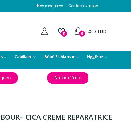
Nos magasins
|
Contactez-nous
0,000 TND
0
0
ps
Capillaire
Bébé Et Maman
Hygiène
ques
Nos coffrets
BOUR+ CICA CREME REPARATRICE