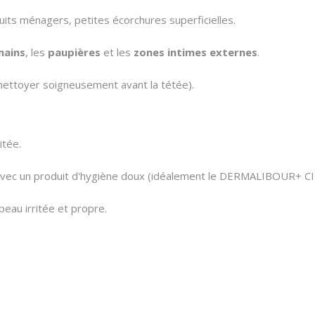
uits ménagers, petites écorchures superficielles.
mains
, les
paupières
et les
zones intimes externes
.
 (nettoyer soigneusement avant la tétée).
itée.
avec un produit d'hygiène doux (idéalement le DERMALIBOUR+ C
peau irritée et propre.