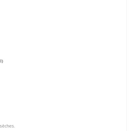
l)
 sèches.