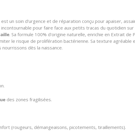
n soin d'urgence et de réparation conçu pour apaiser,
assain
n incontournable pour faire face aux petits tracas du quotidien sur 
aille
.
Sa formule 100% d'origine naturelle,
enrichie en Extrait de 
iter le risque de prolifération bactérienne.
Sa texture agréable es
nourrissons dès la naissance.
on.
que
des zones fragilisées.
nfort (rougeurs,
démangeaisons,
picotements,
tiraillements).