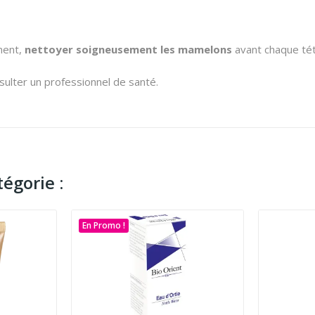
ement,
nettoyer soigneusement les mamelons
avant chaque té
nsulter un professionnel de santé.
égorie :
En Promo !