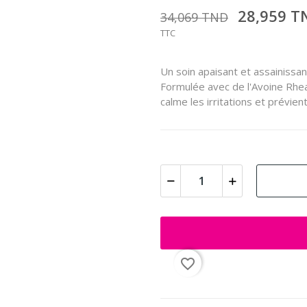
28,959 
34,069 TND
TTC
Un soin apaisant et assainissant
Formulée avec de l'Avoine Rhea
calme les irritations et prévient
favorite_border