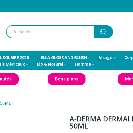
L SOLAIRE 2026
ELLA GLOSS AND BLUSH
Visage
Cor
els Médicaux
Bio & Naturel
Homme
autés
Bons plans
Mar
 50ML
A-DERMA DERMALI
50ML