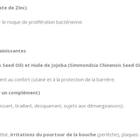
ate de Zinc)
r le risque de prolifération bactérienne.
ainissantes
.
 Seed Oil) et Huile de Jojoba (Simmondsia Chinensis Seed Oi
nt au confort cutané et à la protection de la barrière.
r un complément)
ssant, tiraillant, desquamant, sujets aux démangeaisons).
ébé,
irritations du pourtour de la bouche
(perlèche), plaques