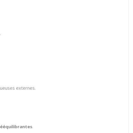
.
queuses externes.
rééquilibrantes
.