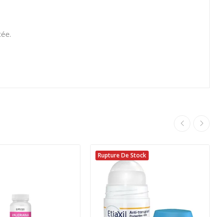
tée.
Rupture De Stock