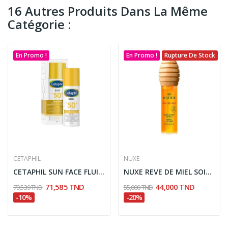
16 Autres Produits Dans La Même
Catégorie :
En Promo !
En Promo !
Rupture De Stock
CETAPHIL
NUXE
CETAPHIL SUN FACE FLUID INVISIBLE SPF50+ 50ML
NUXE REVE DE MIEL SOIN DES LEVRES AU MIEL 10ML
71,585 TND
44,000 TND
79,539 TND
55,000 TND
-10%
-20%