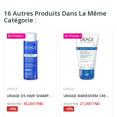
16 Autres Produits Dans La Même
Catégorie :
En Promo !
En Promo !
URIAGE
URIAGE
URIAGE DS HAIR SHAMPOOING ANTI PELLICULAIRE 200ML
URIAGE BARIEDERM CREME MAINS ISOLANTE...
43,200 TND
27,200 TND
48,000 TND
30,222 TND
-10%
-10%