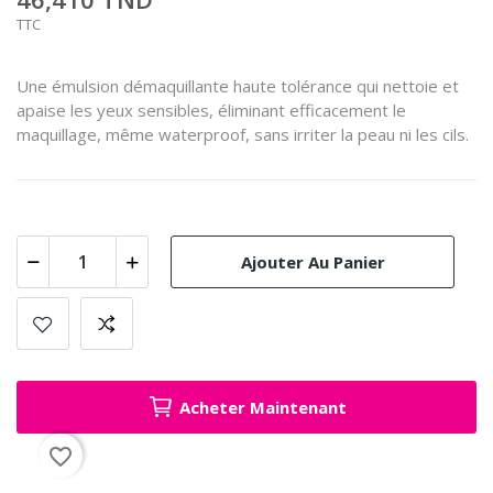
TTC
Une émulsion démaquillante haute tolérance qui nettoie et
apaise les yeux sensibles, éliminant efficacement le
maquillage, même waterproof, sans irriter la peau ni les cils.
Ajouter Au Panier
Acheter Maintenant
favorite_border