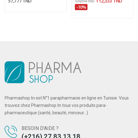
57,777 TND
112,333 TND
124,814 TND
-10%
Pharmashop.tn est N°1 parapharmacie en ligne en Tunisie. Vous
trouvez chez Pharmashop.tn tous vos produits para-
pharmaceutique (santé, beauté, minceur...)
BESOIN D'AIDE ?
(+216) 27 83 13 18