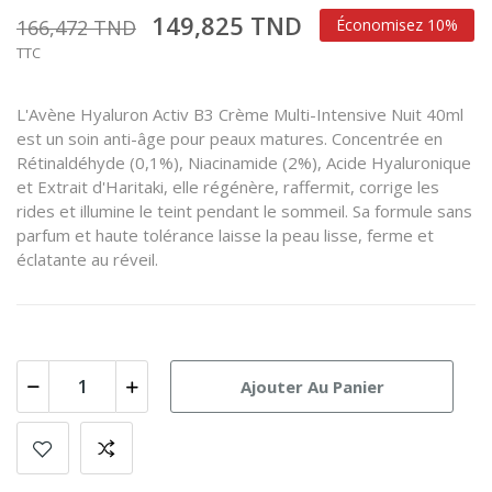
149,825 TND
166,472 TND
Économisez 10%
TTC
L'Avène Hyaluron Activ B3 Crème Multi-Intensive Nuit 40ml
est un soin anti-âge pour peaux matures.
Concentrée en
Rétinaldéhyde (0,1%), Niacinamide (2%), Acide Hyaluronique
et Extrait d'Haritaki, elle régénère, raffermit, corrige les
rides et illumine le teint pendant le sommeil. Sa formule sans
parfum et haute tolérance laisse la peau lisse, ferme et
éclatante au réveil.
Ajouter Au Panier