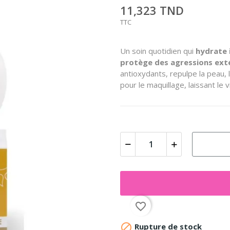
11,323 TND
TTC
Un soin quotidien qui
hydrate
protège des agressions ext
antioxydants, repulpe la peau, 
pour le maquillage, laissant le v
favorite_border

Rupture de stock