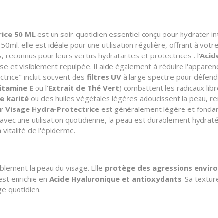
rice 50 ML
est un soin quotidien essentiel conçu pour hydrater i
l, elle est idéale pour une utilisation régulière, offrant à votr
, reconnus pour leurs vertus hydratantes et protectrices : l'
Acid
isse et visiblement repulpée. Il aide également à réduire l'appare
ctrice" inclut souvent des
filtres UV
à large spectre pour défend
itamine E
ou l'
Extrait de Thé Vert
) combattent les radicaux libr
e karité
ou des huiles végétales légères adoucissent la peau, ren
r Visage Hydra-Protectrice
est généralement légère et fondant
 avec une utilisation quotidienne, la peau est durablement hydraté
 vitalité de l'épiderme.
blement la peau du visage. Elle
protège des agressions envir
est enrichie en
Acide Hyaluronique et antioxydants
. Sa textu
e quotidien.