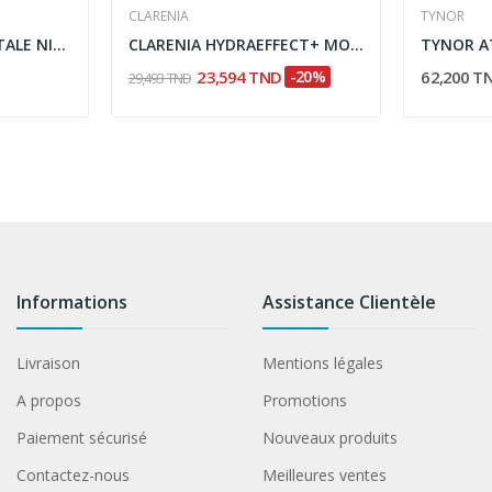
CLARENIA
TYNOR
HERBEOS HUILE VEGETALE NIGELLE 30ML
CLARENIA HYDRAEFFECT+ MOUSSE NETTOYANTE...
23,594 TND
-20%
62,200 T
29,493 TND
Informations
Assistance Clientèle
Livraison
Mentions légales
A propos
Promotions
Paiement sécurisé
Nouveaux produits
Contactez-nous
Meilleures ventes