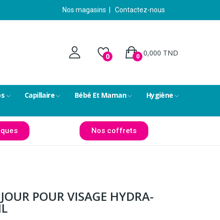
Nos magasins
|
Contactez-nous
0,000 TND
0
0
ps
Capillaire
Bébé Et Maman
Hygiène
ques
Nos coffrets
 JOUR POUR VISAGE HYDRA-
ML