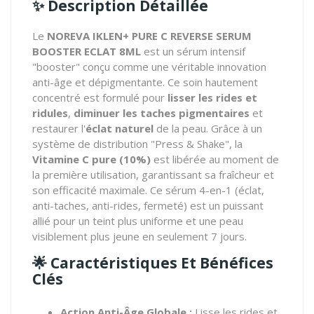
✨ Description Détaillée
Le
NOREVA IKLEN+ PURE C REVERSE SERUM
BOOSTER ECLAT 8ML
est un sérum intensif
"booster" conçu comme une véritable innovation
anti-âge et dépigmentante.
Ce soin hautement
concentré est formulé pour
lisser les rides et
ridules
,
diminuer les taches pigmentaires
et
restaurer l'
éclat naturel
de la peau.
Grâce à un
système de distribution "Press & Shake",
la
Vitamine C pure (10%)
est libérée au moment de
la première utilisation,
garantissant sa fraîcheur et
son efficacité maximale.
Ce sérum 4-en-1 (éclat,
anti-taches,
anti-rides,
fermeté) est un puissant
allié pour un teint plus uniforme et une peau
visiblement plus jeune en seulement 7 jours.
🌟 Caractéristiques Et Bénéfices
Clés
Action Anti-Âge Globale :
Lisse les rides et