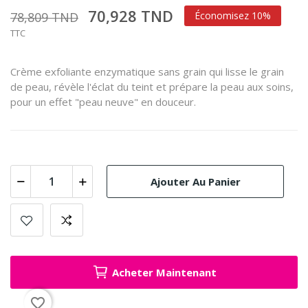
70,928 TND
78,809 TND
Économisez 10%
TTC
Crème exfoliante enzymatique sans grain qui lisse le grain
de peau, révèle l'éclat du teint et prépare la peau aux soins,
pour un effet "peau neuve" en douceur.
Ajouter Au Panier
Acheter Maintenant
favorite_border