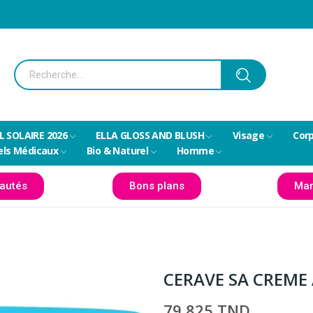
L SOLAIRE 2026
ELLA GLOSS AND BLUSH
Visage
Cor
els Médicaux
Bio & Naturel
Homme
autés
Bons plans
Mar
CERAVE SA CREME
79,825 TND