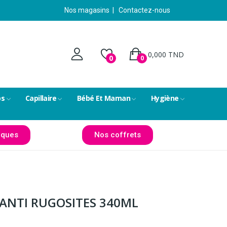
Nos magasins
|
Contactez-nous
0,000 TND
0
0
ps
Capillaire
Bébé Et Maman
Hygiène
ques
Nos coffrets
 ANTI RUGOSITES 340ML