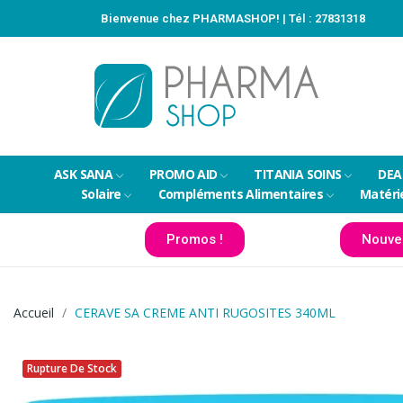
Bienvenue chez PHARMASHOP! | Tél :
27831318
ASK SANA
PROMO AID
TITANIA SOINS
DEA
Solaire
Compléments Alimentaires
Matéri
Promos !
Nouve
Accueil
CERAVE SA CREME ANTI RUGOSITES 340ML
Rupture De Stock