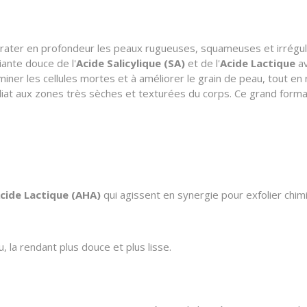
drater en profondeur les peaux rugueuses, squameuses et irréguliè
iante douce de l'
Acide Salicylique (SA)
et de l'
Acide Lactique
av
iminer les cellules mortes et à améliorer le grain de peau, tout en 
iat aux zones très sèches et texturées du corps. Ce grand format 
cide Lactique (AHA)
qui agissent en synergie pour exfolier chi
, la rendant plus douce et plus lisse.