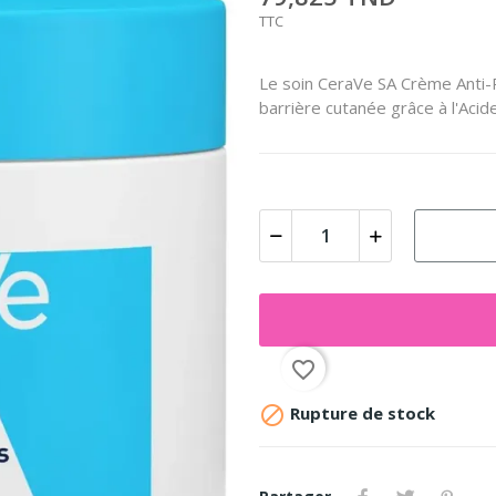
TTC
Le soin CeraVe SA Crème Anti-R
barrière cutanée grâce à l'Acid
favorite_border

Rupture de stock