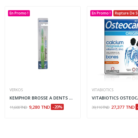
En Promo !
En Promo !
Rupture De S
VERKOS
VITABIOTICS
KEMPHOR BROSSE A DENTS ORTHO
9,280 TND
-20%
27,377 TND
11,600 TND
39,110 TND