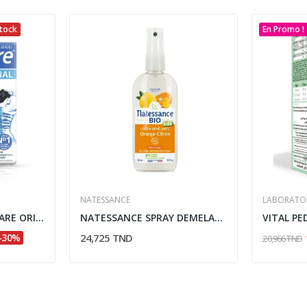
tock
En Promo !
NATESSANCE
LABORATOI
VITABIOTICS OSTEOCARE ORIGINAL 30 COMPRIMES
NATESSANCE SPRAY DEMELANT KIDS SANS RINCAGE 150ML
-30%
24,725 TND
20,966 TND