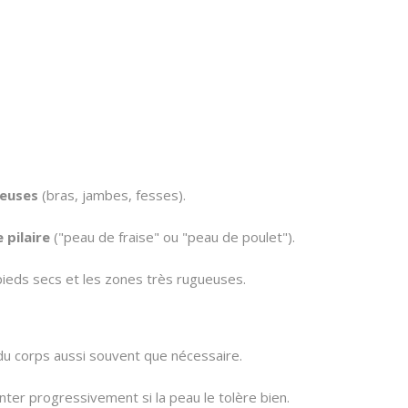
leuses
(bras, jambes, fesses).
 pilaire
("peau de fraise" ou "peau de poulet").
s pieds secs et les zones très rugueuses.
u corps aussi souvent que nécessaire.
ter progressivement si la peau le tolère bien.