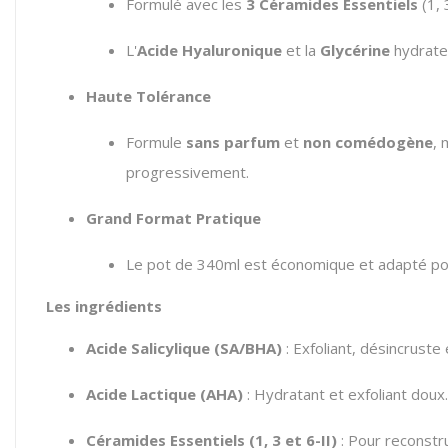
Formulé avec les
3 Céramides Essentiels
(1, 
L'
Acide Hyaluronique
et la
Glycérine
hydraten
Haute Tolérance
Formule
sans parfum
et
non comédogène
, 
progressivement.
Grand Format Pratique
Le pot de 340ml est économique et adapté pou
Les ingrédients
Acide Salicylique (SA/BHA)
: Exfoliant, désincruste 
Acide Lactique (AHA)
: Hydratant et exfoliant doux.
Céramides Essentiels (1, 3 et 6-II)
: Pour reconstru