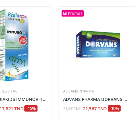
En Promo !
RES VITAL
ADVANS PHARMA
VITAL PEDIAKIDS IMMUNOVIT 150ML
ADVANS PHARMA DORVANS TRIPLE EFFET SOMMEIL 20...
17,821 TND
-15%
21,567 TND
-10%
23,963 TND