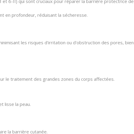
3 et 6-II) qui sont cruciaux pour réparer la barrière protectrice de
t en profondeur, réduisant la sécheresse.
minimisant les risques d'irritation ou d'obstruction des pores, bie
r le traitement des grandes zones du corps affectées.
et lisse la peau.
ire la barrière cutanée.